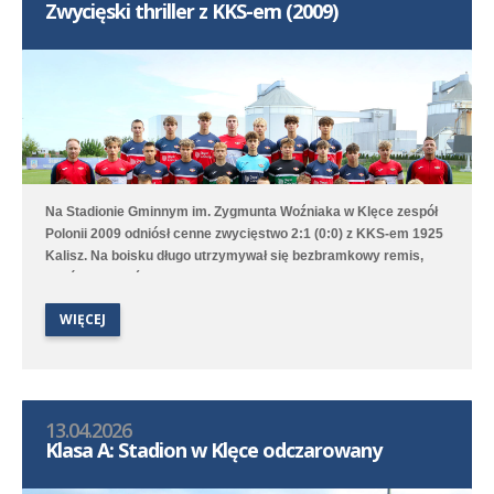
Zwycięski thriller z KKS-em (2009)
Na Stadionie Gminnym im. Zygmunta Woźniaka w Klęce zespół
Polonii 2009 odniósł cenne zwycięstwo 2:1 (0:0) z KKS-em 1925
Kalisz. Na boisku długo utrzymywał się bezbramkowy remis,
choć to Poloniści byli stroną dominującą. W 68. minucie
zawodnik gości został ukarany czerwoną kartką za faul
WIĘCEJ
taktyczny przed polem karnym i przewaga Polonii jeszcze
wzrosła aż w 76. minucie gola na 1:0 strzelił Marcel Kliszkowiak.
Gdy wydawało się, że nasz zespół dowiezie zwycięstwo do
końcowego gwizdka to goście wykorzystali niefrasobliwość w
obronie i doprowadzili do remisu. W doliczonym czasie jednak
13.04.2026
średzka drużyna zdobyła gola na wagę trzech punktów, a po
Klasa A: Stadion w Klęce odczarowany
dobrym dośrodkowaniu Franciszka Błaszyka wynik ustalił
Benjamin Wałuszko.