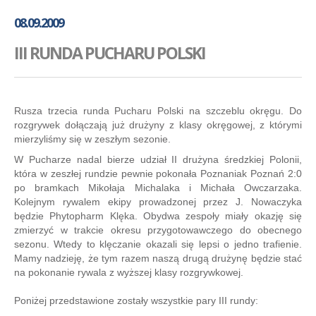
GALERIA
08.09.2009
AKADEMIA
III RUNDA PUCHARU POLSKI
KONTAKT
SKLEP
PLAN TRENINGÓW
Rusza trzecia runda Pucharu Polski na szczeblu okręgu. Do
rozgrywek dołączają już drużyny z klasy okręgowej, z którymi
mierzyliśmy się w zeszłym sezonie.
W Pucharze nadal bierze udział II drużyna średzkiej Polonii,
która w zeszłej rundzie pewnie pokonała Poznaniak Poznań 2:0
po bramkach Mikołaja Michalaka i Michała Owczarzaka.
Kolejnym rywalem ekipy prowadzonej przez J. Nowaczyka
będzie Phytopharm Klęka. Obydwa zespoły miały okazję się
zmierzyć w trakcie okresu przygotowawczego do obecnego
sezonu. Wtedy to klęczanie okazali się lepsi o jedno trafienie.
Mamy nadzieję, że tym razem naszą drugą drużynę będzie stać
na pokonanie rywala z wyższej klasy rozgrywkowej.
Poniżej przedstawione zostały wszystkie pary III rundy: