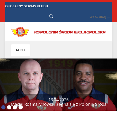
OFICJALNY SERWIS KLUBU
MENU
HOME
KLUB
BIZNES
SENIORZY
SENIORKI
12.04.2026
Tylko remis w Starych Oborzyskach
BILETY
TV