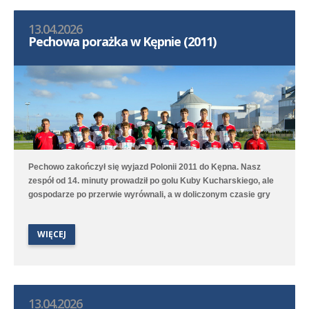
13.04.2026
Pechowa porażka w Kępnie (2011)
Pechowo zakończył się wyjazd Polonii 2011 do Kępna. Nasz
zespół od 14. minuty prowadził po golu Kuby Kucharskiego, ale
gospodarze po przerwie wyrównali, a w doliczonym czasie gry
niestety zdobyli zwycięskiego gola. Lepiej spisała się druga
drużyna, która na boisku treningowym pokonała 9:1 (2:0) Juna-
WIĘCEJ
Trans II Stare Oborzyska. Hat trickiem w tym meczu popisał się
Jan Marciniak.
13.04.2026