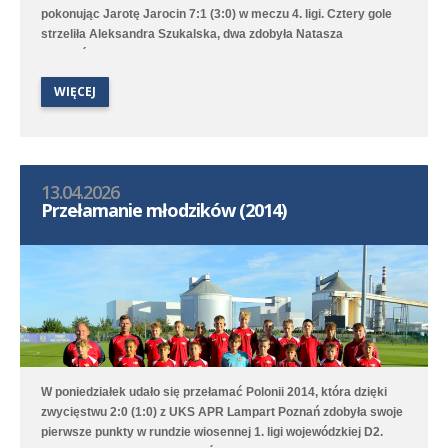
pokonując Jarotę Jarocin 7:1 (3:0) w meczu 4. ligi. Cztery gole
strzeliła Aleksandra Szukalska, dwa zdobyła Natasza
Szymańska, a wynik ustaliła Alicja Doros. Trampkarki przegrały
1:6 z UKS APR Lampart Poznań/Mosina, a młodziczki przegrały
WIĘCEJ
2:6 z Avią II Kamionki.
13.04.2026
Przełamanie młodzików (2014)
W poniedziałek udało się przełamać Polonii 2014, która dzięki
zwycięstwu 2:0 (1:0) z UKS APR Lampart Poznań zdobyła swoje
pierwsze punkty w rundzie wiosennej 1. ligi wojewódzkiej D2.