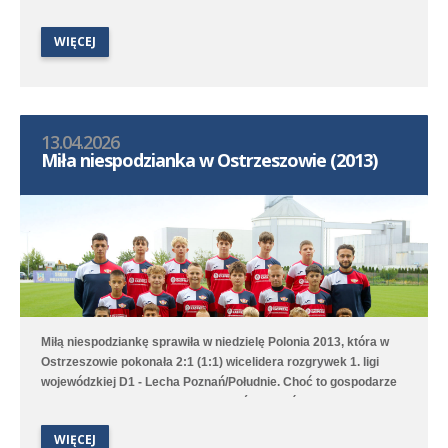
Bramki na wagę trzech punktów strzelili Witold Artomski i Karol
Krawczewski. Druga drużyna przegrała w Dominowie 1:5 (0:0) z
WIĘCEJ
Lechem Poznań/Dominowo-Krzykosy.
13.04.2026
Miła niespodzianka w Ostrzeszowie (2013)
Miłą niespodziankę sprawiła w niedzielę Polonia 2013, która w
Ostrzeszowie pokonała 2:1 (1:1) wicelidera rozgrywek 1. ligi
wojewódzkiej D1 - Lecha Poznań/Południe. Choć to gospodarze
pierwsi objęli prowadzenie to Poloniści odwrócili losy meczu za
sprawą bramek Leona Jackowa i Jakuba Przybyłka. Drugi
WIĘCEJ
zespół przegrał na wyjeździe 1:3 (1:1) z Clescevią Kleszczewo, a