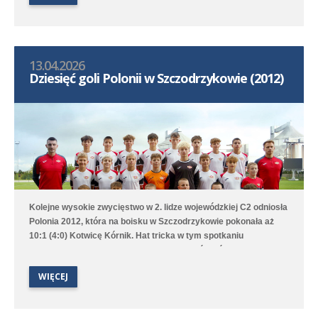
gola dla Polonii strzelił Bruno Obiegły.
13.04.2026
Dziesięć goli Polonii w Szczodrzykowie (2012)
Kolejne wysokie zwycięstwo w 2. lidze wojewódzkiej C2 odniosła
Polonia 2012, która na boisku w Szczodrzykowie pokonała aż
10:1 (4:0) Kotwicę Kórnik. Hat tricka w tym spotkaniu
skompletował Karol Marciniak. Drugi zespół, który rywalizuje w
2. lidze okręgowej C2, przegrał na wyjeździe z Avią Kamionki.
WIĘCEJ