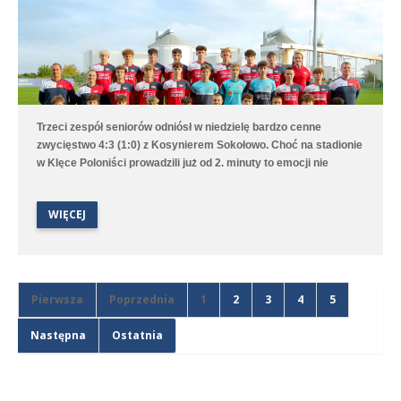
Trzeci zespół seniorów odniósł w niedzielę bardzo cenne
zwycięstwo 4:3 (1:0) z Kosynierem Sokołowo. Choć na stadionie
w Klęce Poloniści prowadzili już od 2. minuty to emocji nie
brakowało aż do ostatniego gwizdka sędziego. Bramki dla
średzkiej drużyny strzelali Antoni Sobczyński, Filip Staszak,
WIĘCEJ
Oleksii Steblin oraz Mikołaj Szymański.
Pierwsza
Poprzednia
1
2
3
4
5
Następna
Ostatnia