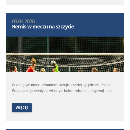
03.04.2026
Remis w meczu na szczycie
W zaległym meczu dwunastej kolejki trzeciej ligi piłkarki Polonii
Środa podejmowały na własnym boisku wicelidera ligowej tabeli
Ślęzę Wrocław. W kontekście walki o czołowe ligowe lokaty było to
spotkanie dla polonistek niezwykle ważne.
WIĘCEJ