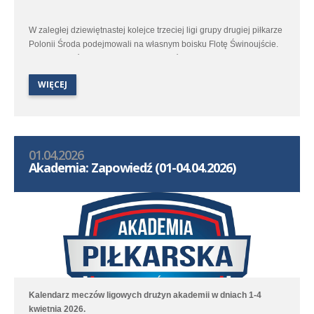
W zaległej dziewiętnastej kolejce trzeciej ligi grupy drugiej piłkarze
Polonii Środa podejmowali na własnym boisku Flotę Świnoujście.
Spotkanie które pierwotnie miało odbyć się w listopadzie ze
względu na warunki atmosferyczne zostało przełożone aż na
WIĘCEJ
początek kwietnia.
01.04.2026
Akademia: Zapowiedź (01-04.04.2026)
Kalendarz meczów ligowych drużyn akademii w dniach 1-4
kwietnia 2026.