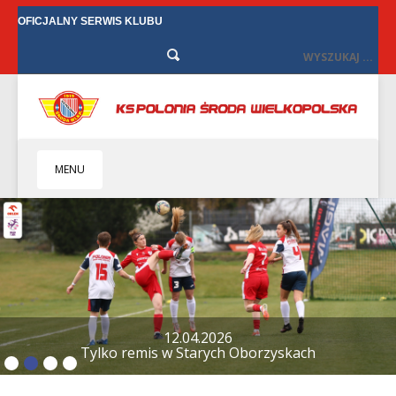
OFICJALNY SERWIS KLUBU
MENU
HOME
KLUB
BIZNES
SENIORZY
SENIORKI
12.04.2026
Tylko remis w Starych Oborzyskach
BILETY
TV