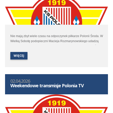
Nie mają zbyt wiele czasu na odpoczynek piłkarze Polonii Środa. W
Wielką Sobotę podopieczni Macieja Rozmarynowskiego udadzą
się do Stęszewa by w spotkaniu 25 kolejki trzeciej ligi zmierzyć się
z miejscowym Lipnem.
WIĘCEJ
02.04.2026
Weekendowe transmisje Polonia TV