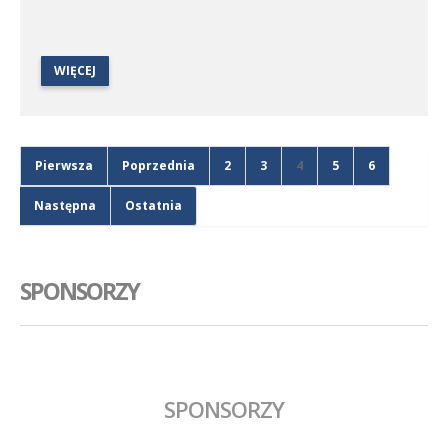
WIĘCEJ
Pierwsza
Poprzednia
2
3
4
5
6
Następna
Ostatnia
SPONSORZY
SPONSORZY