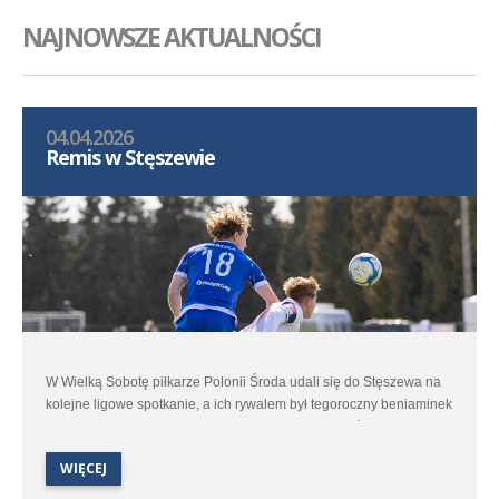
NAJNOWSZE AKTUALNOŚCI
04.04.2026
Remis w Stęszewie
W Wielką Sobotę piłkarze Polonii Środa udali się do Stęszewa na
kolejne ligowe spotkanie, a ich rywalem był tegoroczny beniaminek
– miejscowe Lipno. Jesienne spotkanie obu zespołów dostarczyło
kibicom sporo emocji i na ponownie ciekawy pojedynek zanosiło
WIĘCEJ
się i tym razem.