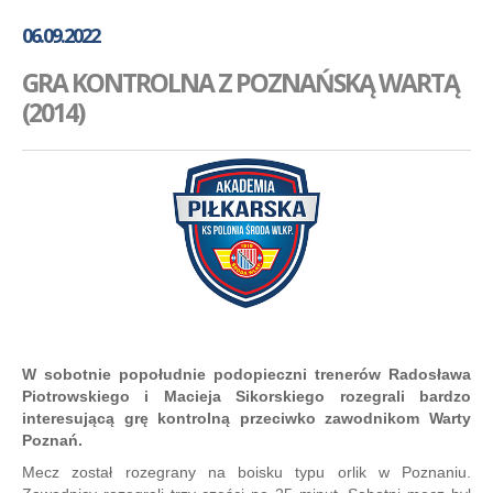
GALERIA
06.09.2022
AKADEMIA
GRA KONTROLNA Z POZNAŃSKĄ WARTĄ
KONTAKT
(2014)
SKLEP
PLAN TRENINGÓW
W sobotnie popołudnie podopieczni trenerów Radosława
Piotrowskiego i Macieja Sikorskiego rozegrali bardzo
interesującą grę kontrolną przeciwko zawodnikom Warty
Poznań.
Mecz został rozegrany na boisku typu orlik w Poznaniu.