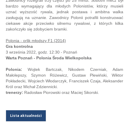
Zawodnicy rozegrali trzy części po 25 minut. Sobotni mecz był
bardzo wymagający dla młodych Polonistów, którzy musieli
uznać wyższość rywala, jednak postawa i ambitna walka
zasługują na uznanie. Zawodnicy Polonii potrafili konstruować
ciekawe akcje przeciwko silnemu rywalowi, z których kilka
zakończyło się zdobyciem bramki.
Polonia - orlik młodszy F1 (2014)
Gra kontrolna
3 września 2022, godz. 12:30 - Poznań
Warta Poznań - Polonia Środa Wielkopolska
Polonia:
Wojtek Bartczak, Nikodem Czerniak, Adam
Małolepszy, Szymon Różewicz, Gustaw Plewiński, Wiktor
Pokładecki, Wojciech Włodarczyk, Franciszek Czaja, Aleksander
Król oraz Michał Zdziennicki.
trenerzy:
Radosław Piorowski oraz Maciej Sikorski.
Lista aktualności