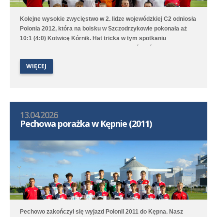
Kolejne wysokie zwycięstwo w 2. lidze wojewódzkiej C2 odniosła
Polonia 2012, która na boisku w Szczodrzykowie pokonała aż
10:1 (4:0) Kotwicę Kórnik. Hat tricka w tym spotkaniu
skompletował Karol Marciniak. Drugi zespół, który rywalizuje w
2. lidze okręgowej C2, przegrał na wyjeździe z Avią Kamionki.
WIĘCEJ
13.04.2026
Pechowa porażka w Kępnie (2011)
Pechowo zakończył się wyjazd Polonii 2011 do Kępna. Nasz