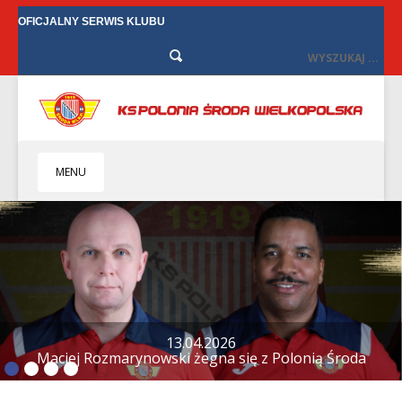
OFICJALNY SERWIS KLUBU
MENU
HOME
KLUB
BIZNES
SENIORZY
SENIORKI
BILETY
TV