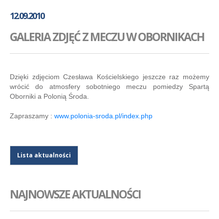
GALERIA
12.09.2010
AKADEMIA
GALERIA ZDJĘĆ Z MECZU W OBORNIKACH
KONTAKT
SKLEP
PLAN TRENINGÓW
Dzięki zdjęciom Czesława Kościelskiego jeszcze raz możemy
wrócić do atmosfery sobotniego meczu pomiedzy Spartą
Oborniki a Polonią Środa.
Zapraszamy :
www.polonia-sroda.pl/index.php
Lista aktualności
NAJNOWSZE AKTUALNOŚCI