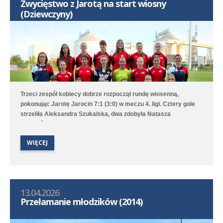
Zwycięstwo z Jarotą na start wiosny
(Dziewczyny)
Trzeci zespół kobiecy dobrze rozpoczął rundę wiosenną,
pokonując Jarotę Jarocin 7:1 (3:0) w meczu 4. ligi. Cztery gole
strzeliła Aleksandra Szukalska, dwa zdobyła Natasza
Szymańska, a wynik ustaliła Alicja Doros. Trampkarki przegrały
1:6 z UKS APR Lampart Poznań/Mosina, a młodziczki przegrały
WIĘCEJ
2:6 z Avią II Kamionki.
13.04.2026
Przełamanie młodzików (2014)