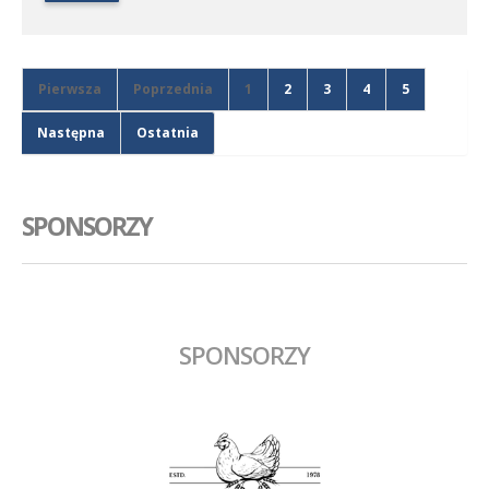
Pierwsza
Poprzednia
1
2
3
4
5
Następna
Ostatnia
SPONSORZY
SPONSORZY