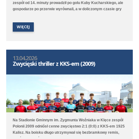
zespół od 14. minuty prowadził po golu Kuby Kucharskiego, ale
gospodarze po przerwie wyrównali, a w doliczonym czasie gry
niestety zdobyli zwycięskiego gola. Lepiej spisała się druga
drużyna, która na boisku treningowym pokonała 9:1 (2:0) Juna-
WIĘCEJ
Trans II Stare Oborzyska. Hat trickiem w tym meczu popisał się
Jan Marciniak.
13.04.2026
Zwycięski thriller z KKS-em (2009)
Na Stadionie Gminnym im. Zygmunta Woźniaka w Klęce zespół
Polonii 2009 odniósł cenne zwycięstwo 2:1 (0:0) z KKS-em 1925
Kalisz. Na boisku długo utrzymywał się bezbramkowy remis,
choć to Poloniści byli stroną dominującą. W 68. minucie