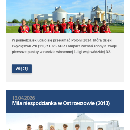
W poniedziałek udało się przełamać Polonii 2014, która dzięki
zwycięstwu 2:0 (1:0) z UKS APR Lampart Poznań zdobyła swoje
pierwsze punkty w rundzie wiosennej 1. ligi wojewódzkiej D2.
Bramki na wagę trzech punktów strzelili Witold Artomski i Karol
Krawczewski. Druga drużyna przegrała w Dominowie 1:5 (0:0) z
WIĘCEJ
Lechem Poznań/Dominowo-Krzykosy.
13.04.2026
Miła niespodzianka w Ostrzeszowie (2013)