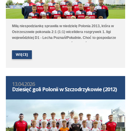
Miłą niespodziankę sprawiła w niedzielę Polonia 2013, która w
Ostrzeszowie pokonała 2:1 (1:1) wicelidera rozgrywek 1. ligi
wojewódzkiej D1 - Lecha Poznań/Południe. Choć to gospodarze
pierwsi objęli prowadzenie to Poloniści odwrócili losy meczu za
sprawą bramek Leona Jackowa i Jakuba Przybyłka. Drugi
WIĘCEJ
zespół przegrał na wyjeździe 1:3 (1:1) z Clescevią Kleszczewo, a
gola dla Polonii strzelił Bruno Obiegły.
13.04.2026
Dziesięć goli Polonii w Szczodrzykowie (2012)