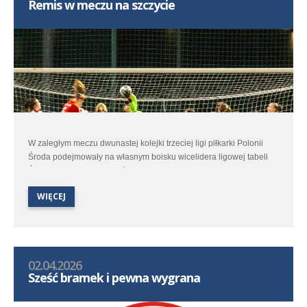
Remis w meczu na szczycie
W zaległym meczu dwunastej kolejki trzeciej ligi piłkarki Polonii
Środa podejmowały na własnym boisku wicelidera ligowej tabeli
Ślęzę Wrocław. W kontekście walki o czołowe ligowe lokaty było to
spotkanie dla polonistek niezwykle ważne.
WIĘCEJ
02.04.2026
Sześć bramek i pewna wygrana