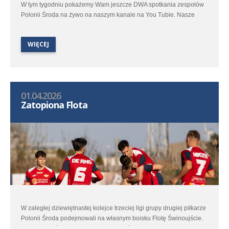
W tym tygodniu pokażemy Wam jeszcze DWA spotkania zespołów
Polonii Środa na żywo na naszym kanale na You Tubie. Nasze
transmisje zaczniemy w piątek spotkaniem Orlen I ligi kobiet
pomiędzy Polonią Środa, a Ślęzą Wrocław, a zakończymy sobotnim
WIĘCEJ
meczem Betclic III ligi w którym zespół Polonii Środa zmierzy się z
Lipnem Stęszew.
Wszystkie spotkania oczywiście z komentarzem.
01.04.2026
Zatopiona Flota
W zaległej dziewiętnastej kolejce trzeciej ligi grupy drugiej piłkarze
Polonii Środa podejmowali na własnym boisku Flotę Świnoujście.
Spotkanie które pierwotnie miało odbyć się w listopadzie ze