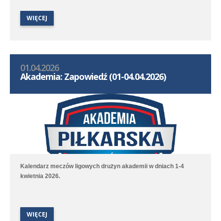
względu na warunki atmosferyczne zostało przełożone aż na
WIĘCEJ
początek kwietnia.
01.04.2026
Akademia: Zapowiedź (01-04.04.2026)
Kalendarz meczów ligowych drużyn akademii w dniach 1-4
kwietnia 2026.
WIĘCEJ