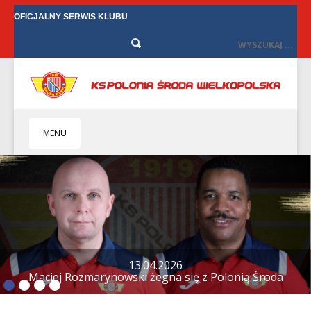
OFICJALNY SERWIS KLUBU
MENU
HOME
KLUB
BIZNES
SENIORZY
SENIORKI
BILETY
TV