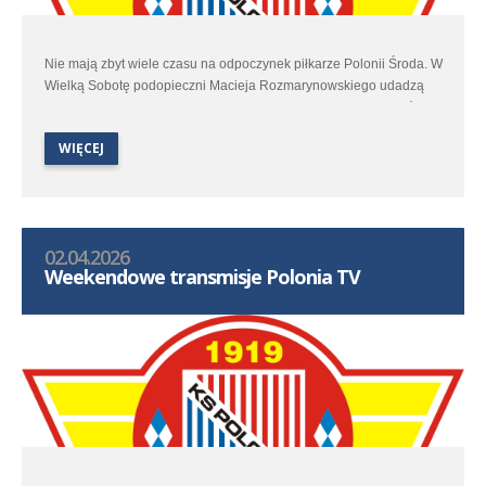
Nie mają zbyt wiele czasu na odpoczynek piłkarze Polonii Środa. W
Wielką Sobotę podopieczni Macieja Rozmarynowskiego udadzą
się do Stęszewa by w spotkaniu 25 kolejki trzeciej ligi zmierzyć się
z miejscowym Lipnem.
WIĘCEJ
02.04.2026
Weekendowe transmisje Polonia TV