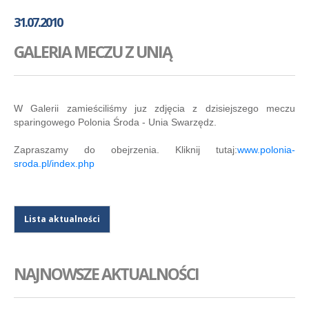
GALERIA
31.07.2010
AKADEMIA
GALERIA MECZU Z UNIĄ
KONTAKT
SKLEP
PLAN TRENINGÓW
W Galerii zamieściliśmy juz zdjęcia z dzisiejszego meczu
sparingowego Polonia Środa - Unia Swarzędz.
Zapraszamy do obejrzenia. Kliknij tutaj:
www.polonia-
sroda.pl/index.php
Lista aktualności
NAJNOWSZE AKTUALNOŚCI