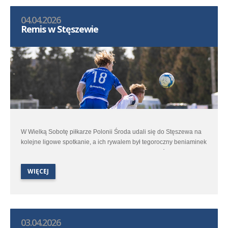
04.04.2026
Remis w Stęszewie
W Wielką Sobotę piłkarze Polonii Środa udali się do Stęszewa na
kolejne ligowe spotkanie, a ich rywalem był tegoroczny beniaminek
– miejscowe Lipno. Jesienne spotkanie obu zespołów dostarczyło
kibicom sporo emocji i na ponownie ciekawy pojedynek zanosiło
WIĘCEJ
się i tym razem.
03.04.2026