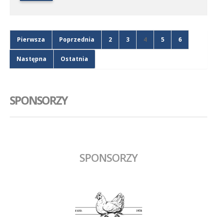
Pierwsza
Poprzednia
2
3
4
5
6
Następna
Ostatnia
SPONSORZY
SPONSORZY