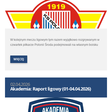
W kolejnym meczu ligowym tym razem wyjątkowo rozgrywanym w
czwartek piłkarze Polonii Środa podejmowali na własnym boisku
Lidera Swarzędz.
WIĘCEJ
02.04.2026
Akademia: Raport ligowy (01-04.04.2026)