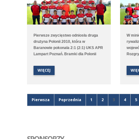
Pierwsze zwycięstwo odniosła druga
W mini
drużyna Polonii 2010, która w
rywaliz
Baranowie pokonała 2:1 (2:1) UKS APR
wojewó
Lampart Poznań. Bramki dla Polonii
Rozgry
strzelali Olivier Grodziski oraz Jakub
któreg
Królak. Punktów nie udało się tym
zakońc
WIĘCEJ
WIĘ
razem wywalczyć pierwszej drużynie,
remisie
która rywalizowała z GES-em Poznań.
zdobył
Mecz zakończył się wynikiem 1:2 (0:2),
czuli 
a jedyną bramkę dla Średzian strzelił z
wielu 
rzutu karnego Sviatoslav Melnykov.
zdobyć
Pierwsza
Poprzednia
1
2
3
4
5
Polonia
rozegr
SPONSORZY