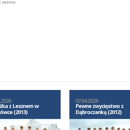
z sezonu.
.2026
07.04.2026
żka z Lesznem w
Pewne zwycięstwo z
ówce (2013)
Dąbroczanką (2012)