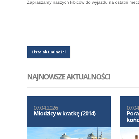
Zapraszamy naszych kibiców do wyjazdu na ostatni mec
Lista aktualności
NAJNOWSZE AKTUALNOŚCI
07.04.2026
07.04
Młodzicy w kratkę (2014)
Pora
końc