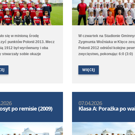
ało się w minioną środę
W czwartek na Stadionie Gminny
zyć punktów Polonii 2013. Mecz
Zygmunta Woźniaka w Klęce zes
nią 1912 był wyrównany i oba
Polonii 2012 odniósł kolejne pew
y stwarzały sobie okazje
zwycięstwo, pokonując 6:0 (3:0)
we. Decydująca okazała się
Dąbroczankę Pępowo. Goście od
a spotkania, kiedy to w 78. i 80.
początku skupili się na bronieniu
CEJ
WIĘCEJ
e goście zdobyli bramki na wagę
własnej bramki i tylko sporadycz
 punktów. Po pięciu meczach
wyprowadzali kontrataki, Poloniś
 jest 7. w ligowej tabeli.
długimi fragmentami bili głową w
ale ostatecznie udało im się strze
sześć bramek, które strzelali
.2026
07.04.2026
Tymoteusz Włodarczak i Szymon
osyt po remisie (2009)
Klasa A: Porażka po wa
Kempski po dwie oraz Jakub Jac
Piotr Nowaczyk po jednej.