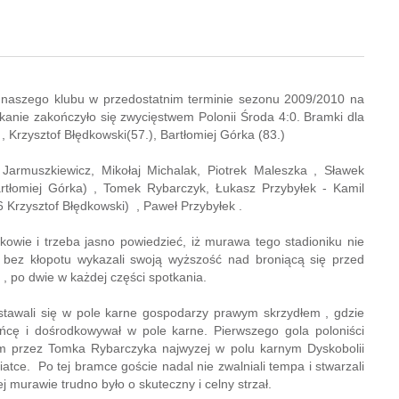
naszego klubu w przedostatnim terminie sezonu 2009/2010 na
tkanie zakończyło się zwycięstwem Polonii Środa 4:0. Bramki dla
, Krzysztof Błędkowski(57.), Bartłomiej Górka (83.)
Jarmuszkiewicz, Mikołaj Michalak, Piotrek Maleszka , Sławek
rtłomiej Górka) , Tomek Rybarczyk, Łukasz Przybyłek - Kamil
6 Krzysztof Błędkowski) , Paweł Przybyłek .
owie i trzeba jasno powiedzieć, iż murawa tego stadioniku nie
 bez kłopotu wykazali swoją wyższość nad broniącą się przed
, po dwie w każdej części spotkania.
ostawali się w pole karne gospodarzy prawym skrzydłem , gdzie
ńcę i dośrodkowywał w pole karne. Pierwszego gola poloniści
m przez Tomka Rybarczyka najwyzej w polu karnym Dyskobolii
iatce. Po tej bramce goście nadal nie zwalniali tempa i stwarzali
ej murawie trudno było o skuteczny i celny strzał.