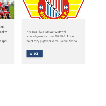
cji
rał w
Nie zwalniają tempa rozgrywki
trzecioligowe sezonu 2025/26. Już w
zespół
najbliższy piątek piłkarze Polonii Środa
ucie po
rozegrają kolejny mecz. Tym razem
e
podopieczni Macieja Rozmarynowskiego
WIĘCEJ
zerwą
w kolejnych derbach Wielkopolski
arnym.
podejmą na własnym boisku Unię
.
Swarzędz.
nie
nania
ych.