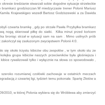
m okresie średzianie stwarzali sobie dogodne sytuacje strzeleckie
ię bramkarz grodziszczan.W miedzyczasie trener Polonii Mariusz
Kamila Krajewskigeo wszedł Bartosz Godziszewski a za Dawida
dobyli czwarta bramkę , gdy po strzale Pawła Przybyłka bramkarz
lewą nogą skierował piłkę do siatki. Kilka minut przed końcem
zka broniąc strzał w sytuacji sam na sam . Mimo usilnych prób
z zakończył się zasłuzonym zwycięstwem Polonii 4:0.
ło się około trzystu kibiców obu zespołów , w tym około stu ze
 kolejka grupa kibiców naszych przeciwników była głośniejsza i
 kibice rywalizowali tylko i wyłącznie na słowa co spowodowało ,
w szeroko rozumianej czołówki zachowuje w ostatnich meczach
egradacją z czwartej ligi, tydzień temu pokonała Spartę Złotów a
009/2010, w której Polonia wybiera się do Wróblewa aby zmierzyć