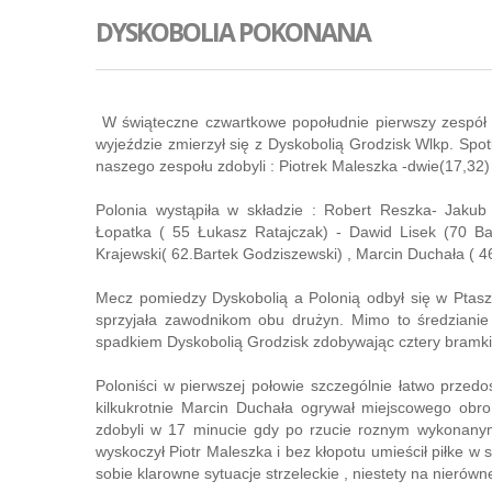
DYSKOBOLIA POKONANA
W świąteczne czwartkowe popołudnie pierwszy zespół 
wyjeździe zmierzył się z Dyskobolią Grodzisk Wlkp. Spo
naszego zespołu zdobyli : Piotrek Maleszka -dwie(17,32) 
Polonia wystąpiła w składzie : Robert Reszka- Jakub 
Łopatka ( 55 Łukasz Ratajczak) - Dawid Lisek (70 Ba
Krajewski( 62.Bartek Godziszewski) , Marcin Duchała ( 4
Mecz pomiedzy Dyskobolią a Polonią odbył się w Ptaszk
sprzyjała zawodnikom obu drużyn. Mimo to średzianie
spadkiem Dyskobolią Grodzisk zdobywając cztery bramki 
Poloniści w pierwszej połowie szczególnie łatwo przed
kilkukrotnie Marcin Duchała ogrywał miejscowego obro
zdobyli w 17 minucie gdy po rzucie roznym wykonany
wyskoczył Piotr Maleszka i bez kłopotu umieścił piłke w s
sobie klarowne sytuacje strzeleckie , niestety na nierówn