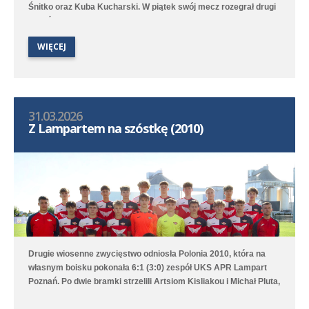
Śnitko oraz Kuba Kucharski. W piątek swój mecz rozegrał drugi
zespół rocznika 2011 wsparty zawodnikami z Polonii 2012. W
Opalenicy średzka drużyna wygrała 7:0 (0:0) - trzy bramki
WIĘCEJ
strzelił Marcel Ratajczak, a po jednej Jeremi Sójka, Ksawery
Duchała, Brajan Jóźwiak oraz Witold Chojnacki.
31.03.2026
Z Lampartem na szóstkę (2010)
Drugie wiosenne zwycięstwo odniosła Polonia 2010, która na
własnym boisku pokonała 6:1 (3:0) zespół UKS APR Lampart
Poznań. Po dwie bramki strzelili Artsiom Kisliakou i Michał Pluta,
a po jednej Jakub Przybylski oraz Artur Sowa. Druga drużyna po