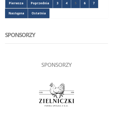
Pierwsza
Poprzednia
3
4
5
6
7
Następna
Ostatnia
SPONSORZY
SPONSORZY