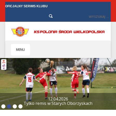
OFICJALNY SERWIS KLUBU
MENU
HOME
KLUB
BIZNES
SENIORZY
SENIORKI
12.04.2026
Tylko remis w Starych Oborzyskach
BILETY
TV