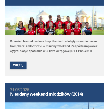
Dziewięć bramek w dwóch spotkaniach zdobyły w sumie nasze
trampkarki i młodziczki w miniony weekend. Zespół trampkarek
wygrał swoje spotkanie w 3. lidze okręgowej D1 z PKS-em II
Racot 5:3 (3:1). Gole strzelały Olivia Nitka - 2, Marcelina Serba -
2 oraz Wiktoria Błotna. Zespół młodziczek przegrał natomiast 4:9
WIĘCEJ
(3:3) z Kotwicą Kórnik. Spotkanie długo było wyrównane, ale
końcówka należała do chłopców z Kórnika. Gole dla Polonii
strzelały Wiktoria Surdyk - 2, Iga Nowak oraz Lena Wawroska.
31.03.2026
Nieudany weekend młodzików (2014)