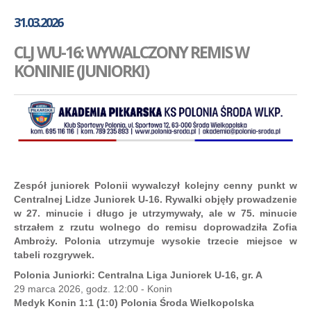
GALERIA
31.03.2026
AKADEMIA
CLJ WU-16: WYWALCZONY REMIS W
KONTAKT
KONINIE (JUNIORKI)
SKLEP
PLAN TRENINGÓW
Zespół juniorek Polonii wywalczył kolejny cenny punkt w
Centralnej Lidze Juniorek U-16. Rywalki objęły prowadzenie
w 27. minucie i długo je utrzymywały, ale w 75. minucie
strzałem z rzutu wolnego do remisu doprowadziła Zofia
Ambroży. Polonia utrzymuje wysokie trzecie miejsce w
tabeli rozgrywek.
Polonia Juniorki: Centralna Liga Juniorek U-16, gr. A
29 marca 2026, godz. 12:00 - Konin
Medyk Konin 1:1 (1:0) Polonia Środa Wielkopolska