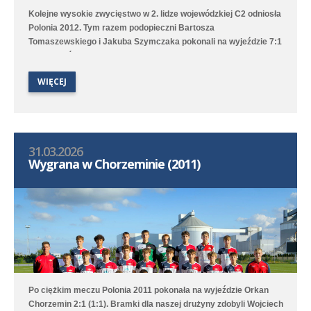
Kolejne wysokie zwycięstwo w 2. lidze wojewódzkiej C2 odniosła
Polonia 2012. Tym razem podopieczni Bartosza
Tomaszewskiego i Jakuba Szymczaka pokonali na wyjeździe 7:1
(3:1) zespół Polonii 1912 II Leszno. Hat tricka skompletował
Karol Marciniak, a po jednym golu dołożyli Tymoteusz
WIĘCEJ
Włodarczak, Marcin Bartkowiak, Marcel Ratajczak oraz Jeremi
Sójka. Drugi zespół tym razem przegrał 0:4 (0:1) z Lechem
Poznań/Luboń.
31.03.2026
Wygrana w Chorzeminie (2011)
Po ciężkim meczu Polonia 2011 pokonała na wyjeździe Orkan
Chorzemin 2:1 (1:1). Bramki dla naszej drużyny zdobyli Wojciech