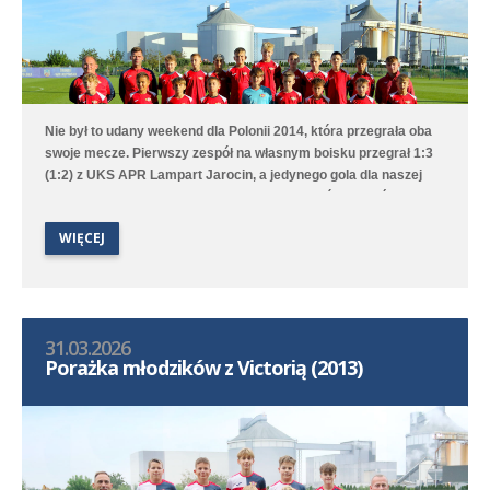
Nie był to udany weekend dla Polonii 2014, która przegrała oba
swoje mecze. Pierwszy zespół na własnym boisku przegrał 1:3
(1:2) z UKS APR Lampart Jarocin, a jedynego gola dla naszej
drużyny strzelił Mikołaj Mielcarek. Drugi zespół w Przeźmierowie
mimo prowadzenia 4:1 ostatecznie przegrał 4:6 z UKS APR
WIĘCEJ
Lampart Komorniki/Dębiec.
31.03.2026
Porażka młodzików z Victorią (2013)