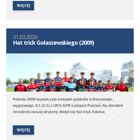
niezłym meczu przegrała 1:3 (1:3) z liderem rozgrywek -
WIĘCEJ
Poznańską 13 Poznań. Jedynego gola dla Polonii strzelił Martin
Kono-Abe.
31.03.2026
Hat trick Gołaszewskiego (2009)
Polonia 2009 wywalczyła komplet punktów w Baranowie,
wygrywając 4:1 (2:1) z UKS APR Lampart Poznań. Na dorobek
strzelecki naszej drużyny złożył się hat trick Adama
Gołaszewskiego oraz gol Tymoteusza Torzewskiego. Poloniści
zajmują trzecie miejsce w 1. lidze wojewódzkiej B1.
WIĘCEJ