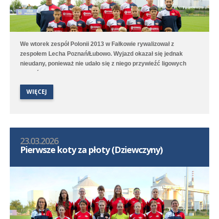
We wtorek zespół Polonii 2013 w Fałkowie rywalizował z
zespołem Lecha Poznań/Łubowo. Wyjazd okazał się jednak
nieudany, ponieważ nie udało się z niego przywieźć ligowych
punktów. O porażce Polonii zdecydował jeden gol stracony w 16.
minucie gry.
WIĘCEJ
23.03.2026
Pierwsze koty za płoty (Dziewczyny)