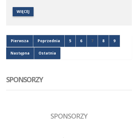
oczywiście z komentarzem.
WIĘCEJ
Pierwsza
Poprzednia
5
6
7
8
9
Następna
Ostatnia
SPONSORZY
SPONSORZY