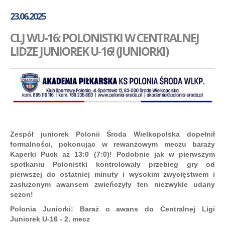
GALERIA
23.06.2025
AKADEMIA
CLJ WU-16: POLONISTKI W CENTRALNEJ
KONTAKT
LIDZE JUNIOREK U-16! (JUNIORKI)
SKLEP
PLAN TRENINGÓW
Zespół juniorek Polonii Środa Wielkopolska dopełnił
formalności, pokonując w rewanżowym meczu baraży
Kaperki Puck aż 13:0 (7:0)! Podobnie jak w pierwszym
spotkaniu Polonistki kontrolowały przebieg gry od
pierwszej do ostatniej minuty i wysokim zwycięstwem i
zasłużonym awansem zwieńczyły ten niezwykle udany
sezon!
Polonia Juniorki: Baraż o awans do Centralnej Ligi
Juniorek U-16 - 2. mecz