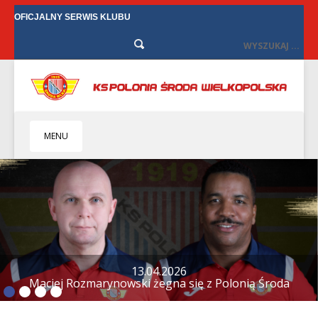
OFICJALNY SERWIS KLUBU
MENU
HOME
KLUB
BIZNES
SENIORZY
SENIORKI
12.04.2026
Tylko remis w Starych Oborzyskach
BILETY
TV