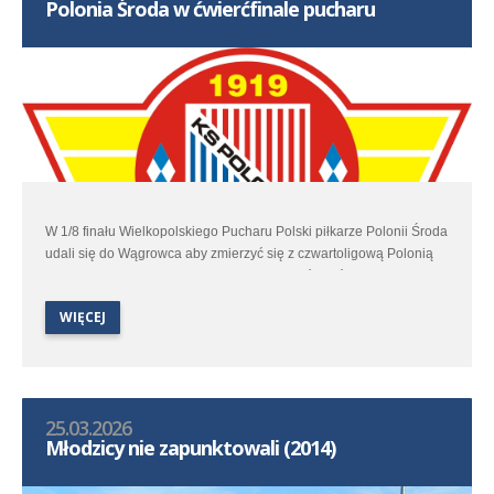
Polonia Środa w ćwierćfinale pucharu
poniżej.
W 1/8 finału Wielkopolskiego Pucharu Polski piłkarze Polonii Środa
udali się do Wągrowca aby zmierzyć się z czwartoligową Polonią
Chodzież. Stawką pojedynku był awans do ćwierćfinału
pucharowych rozgrywek w którym czekała już Obra Kościan.
WIĘCEJ
25.03.2026
Młodzicy nie zapunktowali (2014)