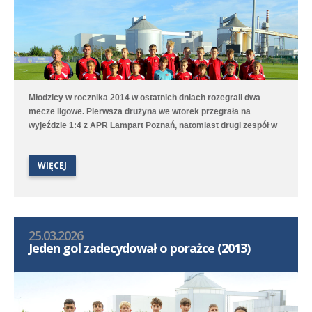
Młodzicy w rocznika 2014 w ostatnich dniach rozegrali dwa
mecze ligowe. Pierwsza drużyna we wtorek przegrała na
wyjeździe 1:4 z APR Lampart Poznań, natomiast drugi zespół w
niedzielę na własnym boisku przegrał 4:8 (3:4) z Victorią
Wysogotowo.
WIĘCEJ
25.03.2026
Jeden gol zadecydował o porażce (2013)