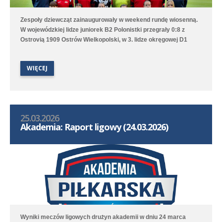
Zespoły dziewcząt zainaugurowały w weekend rundę wiosenną.
W wojewódzkiej lidze juniorek B2 Polonistki przegrały 0:8 z
Ostrovią 1909 Ostrów Wielkopolski, w 3. lidze okręgowej D1
nasze trampkarki przegrały 2:10 (1:0) z Orlikiem II Mosina,
natomiast w 3. lidze okręgowej D2 młodziczki przegrały 1:4 z
WIĘCEJ
Golem Środa Wielkopolska.
25.03.2026
Akademia: Raport ligowy (24.03.2026)
Wyniki meczów ligowych drużyn akademii w dniu 24 marca