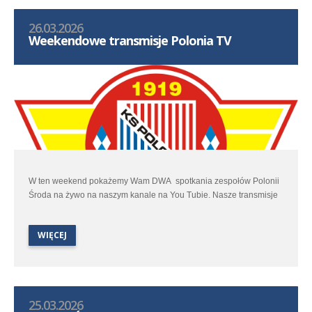
26.03.2026
Weekendowe transmisje Polonia TV
W ten weekend pokażemy Wam DWA spotkania zespołów Polonii
Środa na żywo na naszym kanale na You Tubie. Nasze transmisje
zaczniemy w sobotę spotkaniem Orlen I ligi kobiet pomiędzy
Polonią Środa, a Czarnymi II Sosnowiec, a zakończymy sobotnim
WIĘCEJ
meczem Betclic III ligi w którym zespół Polonii Środa zmierzy się z
Cartusią Kartuzy.
Wszystkie spotkania oczywiście z komentarzem
25.03.2026
Już teraz zapraszamy przed ekrany. Linki do spotkań znajdziecie