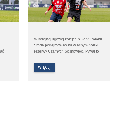
W kolejnej ligowej kolejce piłkarki Polonii
i
Środa podejmowały na własnym boisku
rać
rezerwy Czarnych Sosnowiec. Rywal to
alem
zespół nieobliczalny a jego siła zależy
głównie od posiłków z pierwszego
WIĘCEJ
emis 1:1
zespołu. Czarne potrafiły w tej rundzie
bicom
pokonać liderującą Legię Warszawa 4:0
ale potrafiły też doznać bolesnych
porażek. Na pewno ekipę Polonii Środa
czekał ciężki mecz w którym trzeba było
wznieść się na wyżyny swoich
umiejętności.