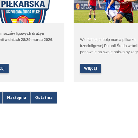
 meczów ligowych drużyn
ii w dniach 28/29 marca 2026.
W ostatnią sobotę marca piłkarze
trzecioligowej Polonii Środa wrócil
ponownie na swoje boisko by zag
kolejny mecz. Tym razem uch ryw
była Cartusia Kartuzy. Jesienią w
CEJ
WIĘCEJ
Kartuzach w starciu obu ekip był r
ale samo spotkanie dostarczyło ki
sporo emocji.
Następna
Ostatnia