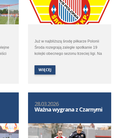
Już w najbliższą środę piłkarze Polonii
olejne
Środa rozegrają zaległe spotkanie 19
iści
kolejki obecnego sezonu trzeciej ligi. Na
nek z
własnym obiekcie poloniści podejmą
Flotę Świnoujście. Wstęp na to spotkanie
WIĘCEJ
tradycyjnie jest wolny.
28.03.2026
Ważna wygrana z Czarnymi