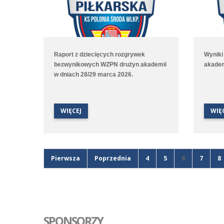
Raport z dziecięcych rozgrywek
Wyniki
bezwynikowych WZPN drużyn akademii
akadem
w dniach 28/29 marca 2026.
WIĘCEJ
WIĘ
Pierwsza
Poprzednia
4
5
6
7
8
SPONSORZY