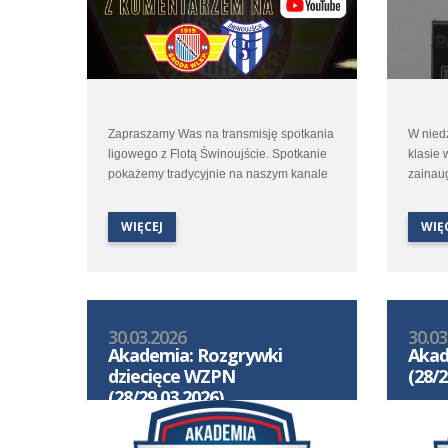
Zapraszamy Was na transmisję spotkania
W niedz
ligowego z Flotą Świnoujście. Spotkanie
klasie 
pokażemy tradycyjnie na naszym kanale
zainaug
na You Tube. Start transmisji w środę 1
Polonii
kwietnia o godzinie 16:50.
Łukasza
WIĘCEJ
WIĘ
aby zmi
Transmisja oczywiście z komentarzem.
czwarto
30.03.2026
30.03
Akademia: Rozgrywki
Akad
dziecięce WZPN
(28/2
(28/29.03.2026)