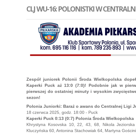
CLJ WU-16: POLONISTKI W CENTRALNEJ
Zespół juniorek Polonii Środa Wielkopolska dop
Kaperki Puck aż 13:0 (7:0)! Podobnie jak w pier
pierwszej do ostatniej minuty i wysokim zwycięst
sezon!
Polonia Juniorki: Baraż o awans do Centralnej Ligi J
18 czerwca 2025, godz. 18:00 - Puck
Kaperki Puck 0:13 (0:7) Polonia Środa Wielkopolska
Khrystyna Kosovska 10, 22, 43, 68, Nikola Jeziorsk
Kluczyńska 60, Antonina Stachowiak 64, Martyna Gościni