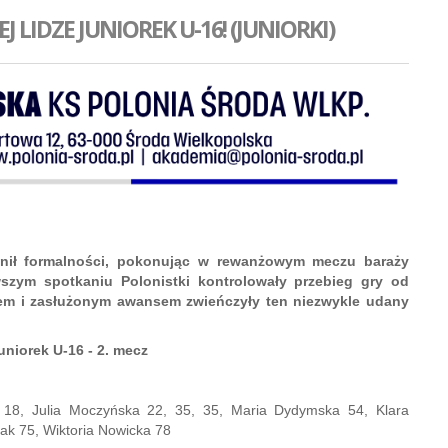
 LIDZE JUNIOREK U-16! (JUNIORKI)
ełnił formalności, pokonując w rewanżowym meczu baraży
wszym spotkaniu Polonistki kontrolowały przebieg gry od
wem i zasłużonym awansem zwieńczyły ten niezwykle udany
uniorek U-16 - 2. mecz
a 18, Julia Moczyńska 22, 35, 35, Maria Dydymska 54, Klara
ak 75, Wiktoria Nowicka 78