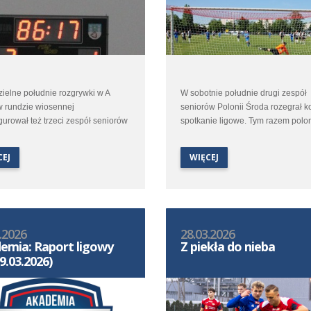
ielne południe rozgrywki w A
W sobotnie południe drugi zespół
w rundzie wiosennej
seniorów Polonii Środa rozegrał k
urował też trzeci zespół seniorów
spotkanie ligowe. Tym razem polon
 Środa. Młoda ekipa trenera
udali się do Strzałkowa na pojedy
 Kaczałki udała się do Kórnika
tamtejszym Polaninem.
CEJ
WIĘCEJ
erzyć się z rezerwami
ligowej Kotwicy.
.2026
28.03.2026
emia: Raport ligowy
Z piekła do nieba
9.03.2026)