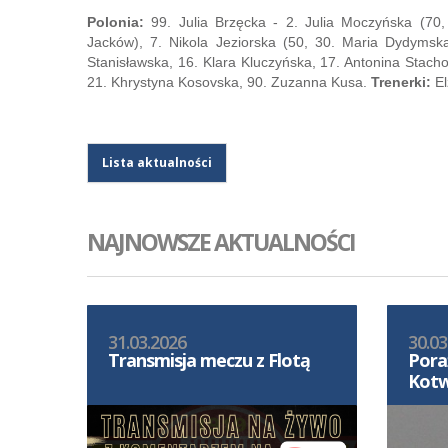
Polonia:
99. Julia Brzęcka - 2. Julia Moczyńska (70,
Jacków), 7. Nikola Jeziorska (50, 30. Maria Dydymska
Stanisławska, 16. Klara Kluczyńska, 17. Antonina Stac
21. Khrystyna Kosovska, 90. Zuzanna Kusa.
Trenerki:
El
Lista aktualności
NAJNOWSZE AKTUALNOŚCI
31.03.2026
30.03
Transmisja meczu z Flotą
Pora
Kotw