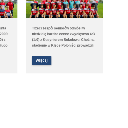
unta
Trzeci zespół seniorów odniósł w
 2009
niedzielę bardzo cenne zwycięstwo 4:3
0) z
(1:0) z Kosynierem Sokołowo. Choć na
długo
stadionie w Klęce Poloniści prowadzili
mis,
już od 2. minuty to emocji nie brakowało
aż do ostatniego gwizdka sędziego.
WIĘCEJ
dnik
Bramki dla średzkiej drużyny strzelali
artką
Antoni Sobczyński, Filip Staszak, Oleksii
rnym i
Steblin oraz Mikołaj Szymański.
 aż w
arcel
że nasz
bronie i
zonym
dobyła
po