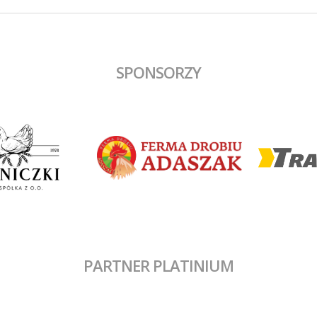
dobrym dośrodkowaniu Francisz
Błaszyka wynik ustalił Benjamin
Wałuszko.
SPONSORZY
PARTNER PLATINIUM