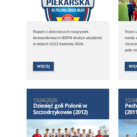
Raport z dziecięcych rozgrywek
Trzeci
bezwynikowych WZPN drużyn akademii
rundę 
w dniach 11/12 kwietnia 2026.
Jarocin
gole s
dwa zd
wynik u
WIĘCEJ
WIĘ
przegr
Poznań
2:6 z A
13.04.2026
13.04
Dziesięć goli Polonii w
Pech
Szczodrzykowie (2012)
(2011