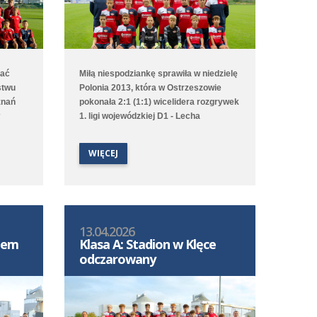
mać
Miłą niespodziankę sprawiła w niedzielę
stwu
Polonia 2013, która w Ostrzeszowie
znań
pokonała 2:1 (1:1) wicelidera rozgrywek
1. ligi wojewódzkiej D1 - Lecha
zkiej
Poznań/Południe. Choć to gospodarze
tów
pierwsi objęli prowadzenie to Poloniści
WIĘCEJ
odwrócili losy meczu za sprawą bramek
egrała
Leona Jackowa i Jakuba Przybyłka.
Drugi zespół przegrał na wyjeździe 1:3
(1:1) z Clescevią Kleszczewo, a gola dla
Polonii strzelił Bruno Obiegły.
13.04.2026
S-em
Klasa A: Stadion w Klęce
odczarowany