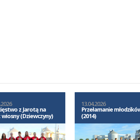
.2026
13.04.2026
ięstwo z Jarotą na
Przełamanie młodzikó
t wiosny (Dziewczyny)
(2014)