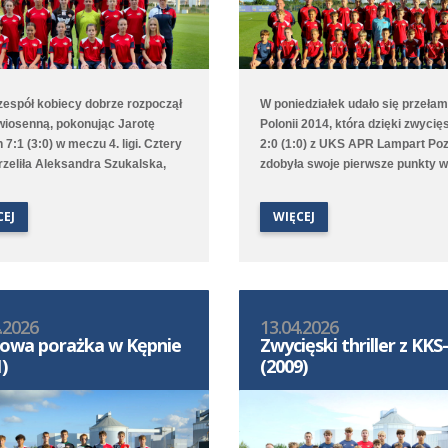
 zespół kobiecy dobrze rozpoczął
W poniedziałek udało się przeła
wiosenną, pokonując Jarotę
Polonii 2014, która dzięki zwycię
 7:1 (3:0) w meczu 4. ligi. Cztery
2:0 (1:0) z UKS APR Lampart Po
trzeliła Aleksandra Szukalska,
zdobyła swoje pierwsze punkty w
obyła Natasza Szymańska, a
rundzie wiosennej 1. ligi wojewód
staliła Alicja Doros. Trampkarki
D2. Bramki na wagę trzech punk
CEJ
WIĘCEJ
ały 1:6 z UKS APR Lampart
strzelili Witold Artomski i Karol
/Mosina, a młodziczki przegrały
Krawczewski. Druga drużyna prz
vią II Kamionki.
w Dominowie 1:5 (0:0) z Lechem
Poznań/Dominowo-Krzykosy.
.2026
13.04.2026
owa porażka w Kępnie
Zwycięski thriller z KK
)
(2009)