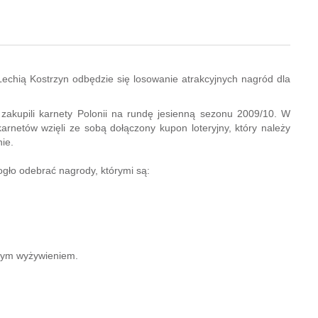
echią Kostrzyn odbędzie się losowanie atrakcyjnych nagród dla
 zakupili karnety Polonii na rundę jesienną sezonu 2009/10. W
rnetów wzięli ze sobą dołączony kupon loteryjny, który należy
ie.
ogło odebrać nagrody, którymi są:
wym wyżywieniem.