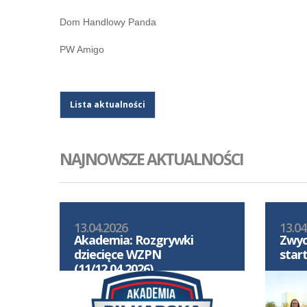
Dom Handlowy Panda
PW Amigo
Lista aktualności
NAJNOWSZE AKTUALNOŚCI
13.04.2026
13.04
Akademia: Rozgrywki
Zwyc
dziecięce WZPN
star
(11/12.04.2026)