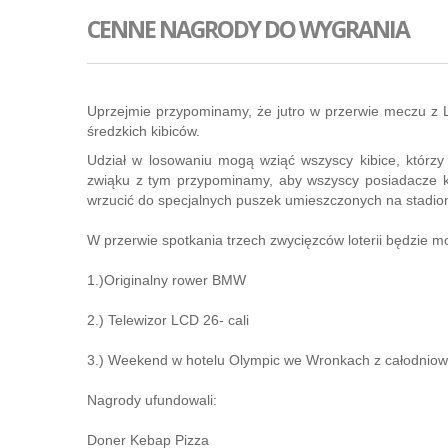
CENNE NAGRODY DO WYGRANIA
Uprzejmie przypominamy, że jutro w przerwie meczu z L
średzkich kibiców.
Udział w losowaniu mogą wziąć wszyscy kibice, którzy
zwiąku z tym przypominamy, aby wszyscy posiadacze ka
wrzucić do specjalnych puszek umieszczonych na stadion
W przerwie spotkania trzech zwycięzców loterii będzie m
1.)Originalny rower BMW
2.) Telewizor LCD 26- cali
3.) Weekend w hotelu Olympic we Wronkach z całodnio
Nagrody ufundowali:
Doner Kebap Pizza