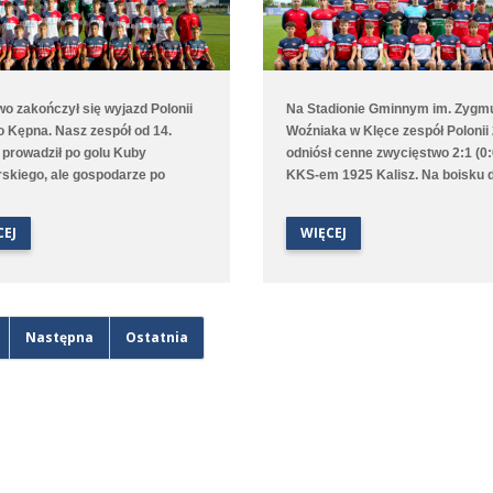
o zakończył się wyjazd Polonii
Na Stadionie Gminnym im. Zygm
o Kępna. Nasz zespół od 14.
Woźniaka w Klęce zespół Polonii
 prowadził po golu Kuby
odniósł cenne zwycięstwo 2:1 (0:
skiego, ale gospodarze po
KKS-em 1925 Kalisz. Na boisku 
ie wyrównali, a w doliczonym
utrzymywał się bezbramkowy re
gry niestety zdobyli
choć to Poloniści byli stroną
CEJ
WIĘCEJ
kiego gola. Lepiej spisała się
dominującą. W 68. minucie zawo
drużyna, która na boisku
gości został ukarany czerwoną k
gowym pokonała 9:1 (2:0) Juna-
za faul taktyczny przed polem ka
I Stare Oborzyska. Hat trickiem w
przewaga Polonii jeszcze wzrosła
czu popisał się Jan Marciniak.
76. minucie gola na 1:0 strzelił M
Następna
Ostatnia
Kliszkowiak. Gdy wydawało się, 
zespół dowiezie zwycięstwo do
końcowego gwizdka to goście
wykorzystali niefrasobliwość w o
doprowadzili do remisu. W dolic
czasie jednak średzka drużyna z
gola na wagę trzech punktów, a 