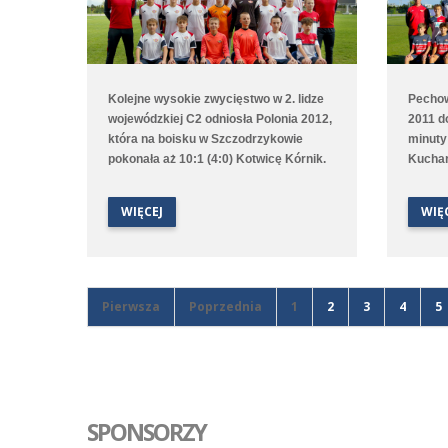
Kolejne wysokie zwycięstwo w 2. lidze
Pechow
wojewódzkiej C2 odniosła Polonia 2012,
2011 d
która na boisku w Szczodrzykowie
minuty
pokonała aż 10:1 (4:0) Kotwicę Kórnik.
Kuchar
Hat tricka w tym spotkaniu
przerw
skompletował Karol Marciniak. Drugi
czasie 
WIĘCEJ
WIĘ
zespół, który rywalizuje w 2. lidze
zwycięs
okręgowej C2, przegrał na wyjeździe z
druga 
Avią Kamionki.
trenin
Trans I
tym me
Pierwsza
Poprzednia
1
2
3
4
5
SPONSORZY