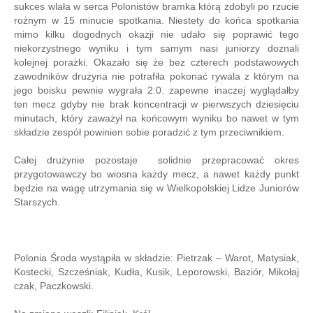
sukces wlała w serca Polonistów bramka którą zdobyli po rzucie
rożnym w 15 minucie spotkania. Niestety do końca spotkania
mimo kilku dogodnych okazji nie udało się poprawić tego
niekorzystnego wyniku i tym samym nasi juniorzy doznali
kolejnej porażki. Okazało się że bez czterech podstawowych
zawodników drużyna nie potrafiła pokonać rywala z którym na
jego boisku pewnie wygrała 2:0. zapewne inaczej wyglądałby
ten mecz gdyby nie brak koncentracji w pierwszych dziesięciu
minutach, który zaważył na końcowym wyniku bo nawet w tym
składzie zespół powinien sobie poradzić z tym przeciwnikiem.
Całej drużynie pozostaje solidnie przepracować okres
przygotowawczy bo wiosna każdy mecz, a nawet każdy punkt
będzie na wagę utrzymania się w Wielkopolskiej Lidze Juniorów
Starszych.
Polonia Środa wystąpiła w składzie: Pietrzak – Warot, Matysiak,
Kostecki, Szcześniak, Kudła, Kusik, Leporowski, Baziór, Mikołaj
czak, Paczkowski.