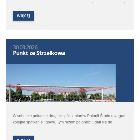
ekipa trenera Łukasza Kaczałki udała się do Kórnika aby zmierzyć
się z rezerwami czwartoligowej Kotwicy.
WIĘCEJ
30.03.2026
Punkt ze Strzałkowa
W sobotnie południe drugi zespół seniorów Polonii Środa rozegrał
kolejne spotkanie ligowe. Tym razem poloniści udali się do
Strzałkowa na pojedynek z tamtejszym Polaninem.