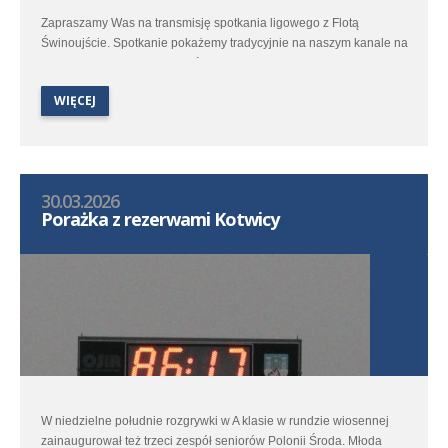
Zapraszamy Was na transmisję spotkania ligowego z Flotą
Świnoujście. Spotkanie pokażemy tradycyjnie na naszym kanale na
You Tube. Start transmisji w środę 1 kwietnia o godzinie 16:50.
WIĘCEJ
Transmisja oczywiście z komentarzem.
30.03.2026
Porażka z rezerwami Kotwicy
W niedzielne południe rozgrywki w A klasie w rundzie wiosennej
zainaugurował też trzeci zespół seniorów Polonii Środa. Młoda