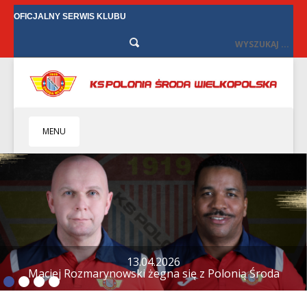
OFICJALNY SERWIS KLUBU
MENU
HOME
KLUB
BIZNES
SENIORZY
SENIORKI
BILETY
TV