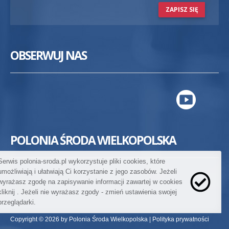
ZAPISZ SIĘ
OBSERWUJ NAS
POLONIA ŚRODA WIELKOPOLSKA
Serwis polonia-sroda.pl wykorzystuje pliki cookies, które
umożliwiają i ułatwiają Ci korzystanie z jego zasobów. Jeżeli
wyrażasz zgodę na zapisywanie informacji zawartej w cookies
kliknij
. Jeżeli nie wyrażasz zgody - zmień ustawienia swojej
przeglądarki.
Copyright © 2026 by Polonia Środa Wielkopolska |
Polityka prywatności