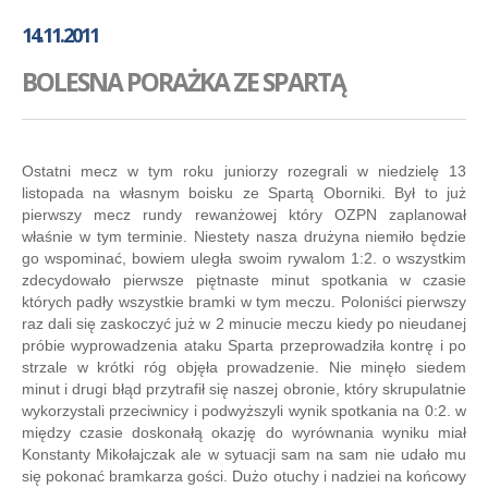
GALERIA
14.11.2011
AKADEMIA
BOLESNA PORAŻKA ZE SPARTĄ
KONTAKT
SKLEP
PLAN TRENINGÓW
Ostatni mecz w tym roku juniorzy rozegrali w niedzielę 13
listopada na własnym boisku ze Spartą Oborniki. Był to już
pierwszy mecz rundy rewanżowej który OZPN zaplanował
właśnie w tym terminie. Niestety nasza drużyna niemiło będzie
go wspominać, bowiem uległa swoim rywalom 1:2. o wszystkim
zdecydowało pierwsze piętnaste minut spotkania w czasie
których padły wszystkie bramki w tym meczu. Poloniści pierwszy
raz dali się zaskoczyć już w 2 minucie meczu kiedy po nieudanej
próbie wyprowadzenia ataku Sparta przeprowadziła kontrę i po
strzale w krótki róg objęła prowadzenie. Nie minęło siedem
minut i drugi błąd przytrafił się naszej obronie, który skrupulatnie
wykorzystali przeciwnicy i podwyższyli wynik spotkania na 0:2. w
między czasie doskonałą okazję do wyrównania wyniku miał
Konstanty Mikołajczak ale w sytuacji sam na sam nie udało mu
się pokonać bramkarza gości. Dużo otuchy i nadziei na końcowy