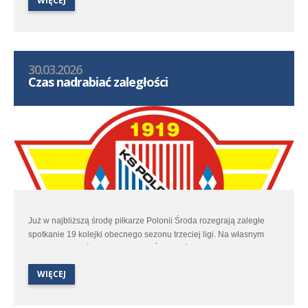
WIĘCEJ
30.03.2026
Czas nadrabiać zaległości
Już w najbliższą środę piłkarze Polonii Środa rozegrają zaległe
spotkanie 19 kolejki obecnego sezonu trzeciej ligi. Na własnym
obiekcie poloniści podejmą Flotę Świnoujście. Wstęp na to
spotkanie tradycyjnie jest wolny.
WIĘCEJ