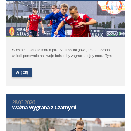
W ostatnią sobotę marca piłkarze trzecioligowej Polonii Środa
wrócili ponownie na swoje boisko by zagrać kolejny mecz. Tym
razem uch rywalem była Cartusia Kartuzy. Jesienią w Kartuzach w
starciu obu ekip był remis 1:1 ale samo spotkanie dostarczyło
WIĘCEJ
kibicom sporo emocji.
28.03.2026
Ważna wygrana z Czarnymi