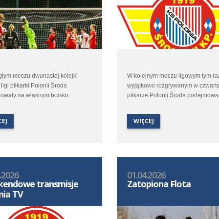
głym meczu dwunastej kolejki
W kolejnym meczu ligowym tym r
 ligi piłkarki Polonii Środa
wyjątkowo rozgrywanym w czwart
owały na własnym boisku
piłkarze Polonii Środa podejmowal
era ligowej tabeli Ślęzę Wrocław.
własnym boisku Lidera Swarzędz.
kście walki o czołowe ligowe
CEJ
WIĘCEJ
było to spotkanie dla polonistek
kle ważne.
.2026
01.04.2026
endowe transmisje
Zatopiona Flota
nia TV