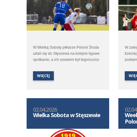
W Wielką Sobotę piłkarze Polonii Środa
W zale
udali się do Stęszewa na kolejne ligowe
trzeciej
spotkanie, a ich rywalem był tegoroczny
podejm
beniaminek – miejscowe Lipno. Jesienne
wicelid
spotkanie obu zespołów dostarczyło
W konte
WIĘCEJ
WIĘ
kibicom sporo emocji i na ponownie
lokaty 
ciekawy pojedynek zanosiło się i tym
niezwy
razem.
02.04.2026
02.04
Wielka Sobota w Stęszewie
Week
Polo