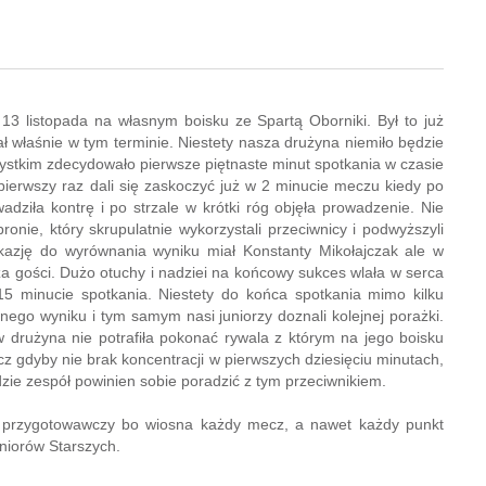
 13 listopada na własnym boisku ze Spartą Oborniki. Był to już
właśnie w tym terminie. Niestety nasza drużyna niemiło będzie
stkim zdecydowało pierwsze piętnaste minut spotkania w czasie
pierwszy raz dali się zaskoczyć już w 2 minucie meczu kiedy po
dziła kontrę i po strzale w krótki róg objęła prowadzenie. Nie
bronie, który skrupulatnie wykorzystali przeciwnicy i podwyższyli
kazję do wyrównania wyniku miał Konstanty Mikołajczak ale w
a gości. Dużo otuchy i nadziei na końcowy sukces wlała w serca
5 minucie spotkania. Niestety do końca spotkania mimo kilku
nego wyniku i tym samym nasi juniorzy doznali kolejnej porażki.
drużyna nie potrafiła pokonać rywala z którym na jego boisku
z gdyby nie brak koncentracji w pierwszych dziesięciu minutach,
ie zespół powinien sobie poradzić z tym przeciwnikiem.
s przygotowawczy bo wiosna każdy mecz, a nawet każdy punkt
niorów Starszych.