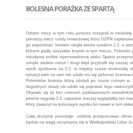
BOLESNA PORAŻKA ZE SPARTĄ
Ostatni mecz w tym roku juniorzy rozegrali w niedzielę
pierwszy mecz rundy rewanżowej który OZPN zaplanował 
go wspominać, bowiem uległa swoim rywalom 1:2. o wszy
których padły wszystkie bramki w tym meczu. Poloniści 
nieudanej próbie wyprowadzenia ataku Sparta przeprowa
minęło siedem minut i drugi błąd przytrafił się naszej o
wynik spotkania na 0:2. w między czasie doskonałą o
sytuacji sam na sam nie udało mu się pokonać bramkarz
Polonistów bramka którą zdobyli po rzucie rożnym w 1
dogodnych okazji nie udało się poprawić tego niekorzyst
Okazało się że bez czterech podstawowych zawodników 
pewnie wygrała 2:0. zapewne inaczej wyglądałby ten mec
który zaważył na końcowym wyniku bo nawet w tym składz
Całej drużynie pozostaje solidnie przepracować okre
będzie na wagę utrzymania się w Wielkopolskiej Lidze Ju