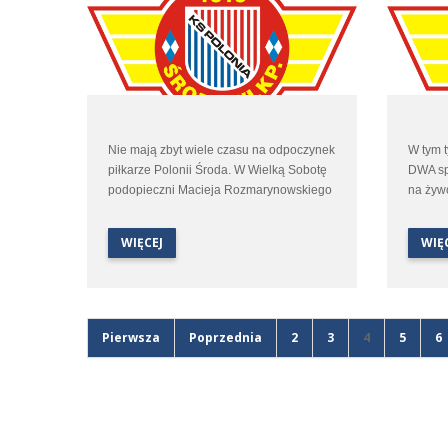
Nie mają zbyt wiele czasu na odpoczynek
W tym 
piłkarze Polonii Środa. W Wielką Sobotę
DWA sp
podopieczni Macieja Rozmarynowskiego
na żyw
udadzą się do Stęszewa by w spotkaniu
Nasze 
25 kolejki trzeciej ligi zmierzyć się z
spotkan
WIĘCEJ
WIĘ
miejscowym Lipnem.
Polonią
zakońc
ligi w 
się z L
Pierwsza
Poprzednia
2
3
4
5
6
Wszystk
koment