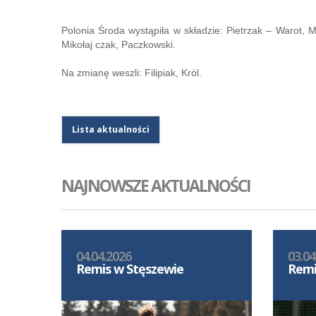
Polonia Środa wystąpiła w składzie: Pietrzak – Warot, M
Mikołaj czak, Paczkowski.
Na zmianę weszli: Filipiak, Król.
Lista aktualności
NAJNOWSZE AKTUALNOŚCI
04.04.2026
03.04
Remis w Stęszewie
Remi