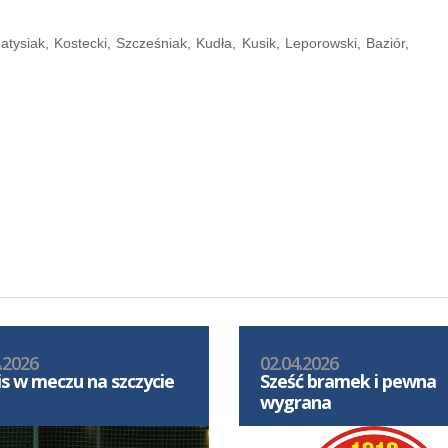
atysiak, Kostecki, Szcześniak, Kudła, Kusik, Leporowski, Baziór,
.2026
02.04.2026
s w meczu na szczycie
Sześć bramek i pewna
wygrana