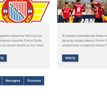
tygodniu pokażemy Wam jeszcze
W zaległej dziewiętnastej kolejce t
otkania zespołów Polonii Środa
ligi grupy drugiej piłkarze Polonii 
o na naszym kanale na You Tubie.
podejmowali na własnym boisku F
transmisje zaczniemy w piątek
Świnoujście. Spotkanie które pier
iem Orlen I ligi kobiet pomiędzy
miało odbyć się w listopadzie ze 
CEJ
WIĘCEJ
 Środa, a Ślęzą Wrocław, a
na warunki atmosferyczne zostało
zymy sobotnim meczem Betclic III
przełożone aż na początek kwietni
którym zespół Polonii Środa zmierzy
ipnem Stęszew.
Następna
Ostatnia
ie spotkania oczywiście z
arzem.