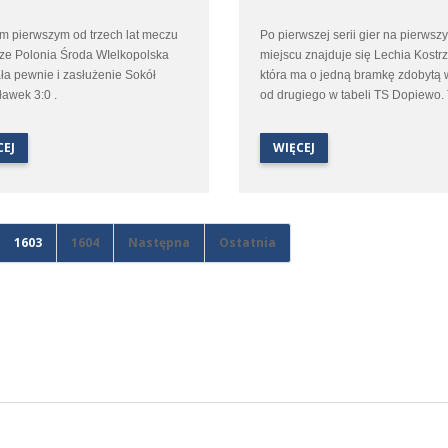
m pierwszym od trzech lat meczu
Po pierwszej serii gier na pierwsz
dze Polonia Środa WIelkopolska
miejscu znajduje się Lechia Kostrz
ła pewnie i zasłużenie Sokół
która ma o jedną bramkę zdobytą 
awek 3:0 .
od drugiego w tabeli TS Dopiewo. 
jest Polonia Środa, która w pierw
meczu strzeliła trzy bramki nie tra
CEJ
WIĘCEJ
żadnej.
1603
1604
Następna
Ostatnia