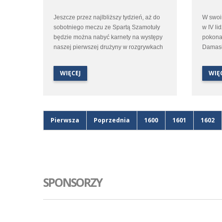
Jeszcze przez najlbliższy tydzień, aż do
W swoi
sobotniego meczu ze Spartą Szamotuły
w IV li
będzie można nabyć karnety na występy
pokona
naszej pierwszej drużyny w rozgrywkach
Damasł
IV ligi.
WIĘCEJ
WIĘ
Pierwsza
Poprzednia
1600
1601
1602
SPONSORZY