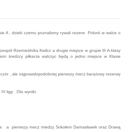
sie A , dzieki czemu poznalismy rywali rezerw Polonii w walce o
 zespół Rzemieślnika Kwilcz a drugie miejsce w grupie III A-klasy
bami średzcy piłkarze walczyc będą o jedno miejsce w Klasie
eczór , ale najprawdopodobniej pierwszy mecz barażowy rezerwy
V ligę . Oto wyniki:
wca a pierwszy mecz miedzy Sokołem Damasławek oraz Drawą