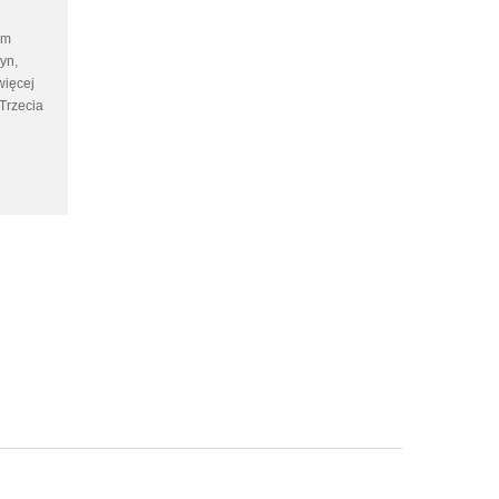
ym
yn,
więcej
Trzecia
szym
cąc