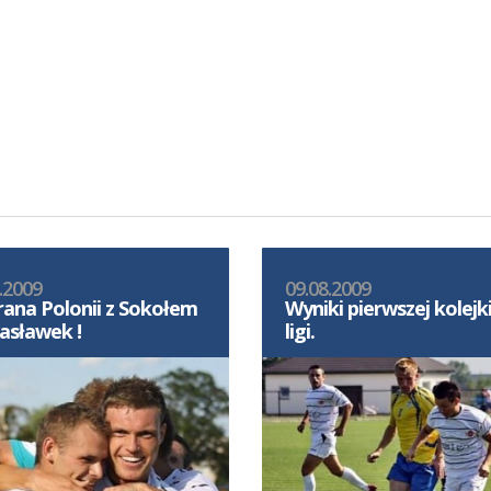
.2009
09.08.2009
ana Polonii z Sokołem
Wyniki pierwszej kolejki
sławek !
ligi.