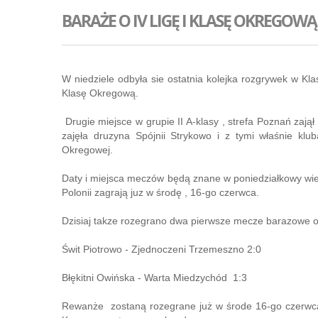
BARAŻE O IV LIGĘ I KLASĘ OKREGOWĄ
W niedziele odbyła sie ostatnia kolejka rozgrywek w Kla
Klasę Okregową.
Drugie miejsce w grupie II A-klasy , strefa Poznań zajął
zajęła druzyna Spójnii Strykowo i z tymi właśnie klu
Okregowej.
Daty i miejsca meczów będą znane w poniedziałkowy wi
Polonii zagrają juz w środę , 16-go czerwca.
Dzisiaj takze rozegrano dwa pierwsze mecze barazowe o I
Świt Piotrowo - Zjednoczeni Trzemeszno 2:0
Błękitni Owińska - Warta Miedzychód 1:3
Rewanże zostaną rozegrane już w środe 16-go czer