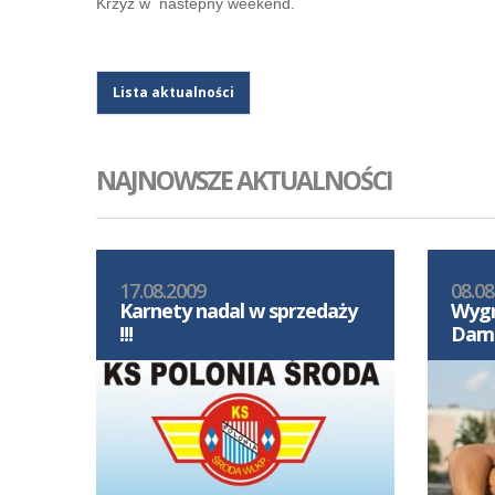
Krzyz w nastepny weekend.
Lista aktualności
NAJNOWSZE AKTUALNOŚCI
17.08.2009
08.08
Karnety nadal w sprzedaży
Wygr
!!!
Dama