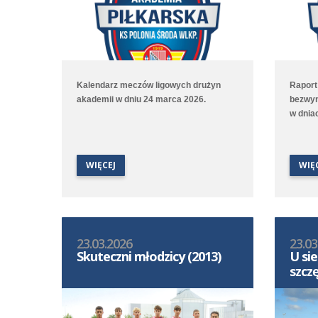
Kalendarz meczów ligowych drużyn
Raport
akademii w dniu 24 marca 2026.
bezwyn
w dnia
WIĘCEJ
WIĘ
23.03.2026
23.03
Skuteczni młodzicy (2013)
U si
szcz