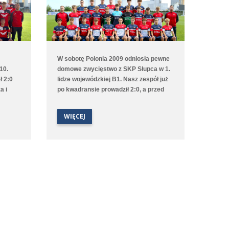
W sobotę Polonia 2009 odniosła pewne
10.
domowe zwycięstwo z SKP Słupca w 1.
ł 2:0
lidze wojewódzkiej B1. Nasz zespół już
a i
po kwadransie prowadził 2:0, a przed
ał drugi
przerwą podwyższył jeszcze
ze
prowadzenie. Do siatki trafiali
WIĘCEJ
dzili do
dwukrotnie Tymoteusz Torzewski oraz
Bartosz Szczepaniak. W drugiej połowie
i 1:2 z
gole już nie padły i Polonia zasłużenie
zainkasowała komplet punktów.