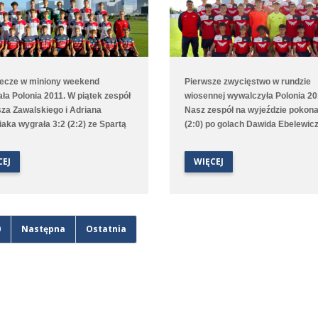
cze w miniony weekend
Pierwsze zwycięstwo w rundzie
ała Polonia 2011. W piątek zespół
wiosennej wywalczyła Polonia 20
za Zawalskiego i Adriana
Nasz zespół na wyjeździe pokona
iaka wygrała 3:2 (2:2) ze Spartą
(2:0) po golach Dawida Ebelewicz
 po golach Mikołaja Podlaka,
Borysa Jarki. Mniej szczęścia mi
a Kowalskiego i Wojciecha Śnitki.
zespół także rywalizujący w 1. lid
CEJ
WIĘCEJ
zielę natomiast Poloniści
wojewódzkiej B2. Poloniści prowa
zili już 2:0 po golach Adama
przerwy po trafieniu Krzysztofa
skiego i Kuby Kucharskiego, ale
Chudego, ale ostatecznie przegral
przegrali 2:4 z Unią Swarzędz.
Mieszkiem Gniezno.
0
Następna
Ostatnia