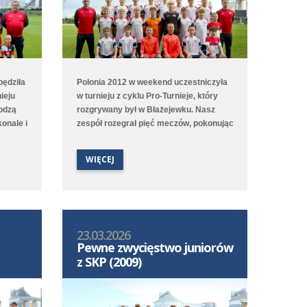
pędziła
Polonia 2012 w weekend uczestniczyła
nieju
w turnieju z cyklu Pro-Turnieje, który
odzą
rozgrywany był w Błażejewku. Nasz
onale i
zespół rozegrał pięć meczów, pokonując
enastu
Avię Kamionki, Śląsk Wrocław i MUKS
em
11 Zielona Góra, a przegrywając z FC
WIĘCEJ
ki!
Wrocław Academy i Wartą Poznań.
iczy
Druga drużyna rocznika 2012 rozegrała
otkanie
mecz 2. ligi okręgowej C2 z Orlikiem
horzów.
Mosina, który zakończył się
bezbramkowym remisem.
23.03.2026
Pewne zwycięstwo juniorów
z SKP (2009)