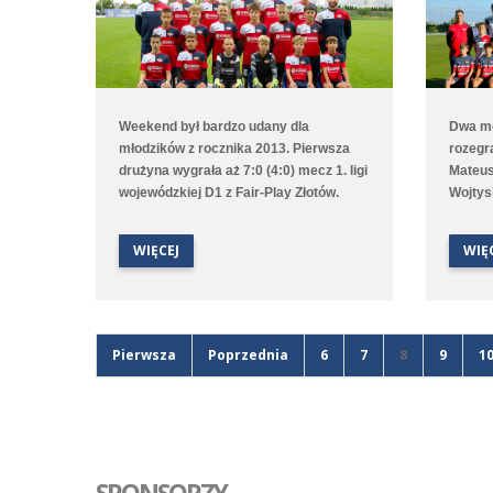
Weekend był bardzo udany dla
Dwa me
młodzików z rocznika 2013. Pierwsza
rozegr
drużyna wygrała aż 7:0 (4:0) mecz 1. ligi
Mateus
wojewódzkiej D1 z Fair-Play Złotów.
Wojtys
Cztery gole zaaplikował rywalom
Złotów
Ksawery Siejak, dwa razy trafił Jakub
Hubert
WIĘCEJ
WIĘ
Przybyłek, a raz Adam Stachowski.
W nied
Dobrze spisała się też druga drużyna
prowad
grająca w 2. lidze okręgowej. Poloniści
Jankow
na boisku treningowym pokonali 3:2
jednak 
(0:1) z Lechem Poznań/Gniezno. Gole
Pierwsza
Poprzednia
6
7
8
9
1
strzelali Denys Bakulin, Ksawery
Adaszak oraz Szymon Jagodziński.