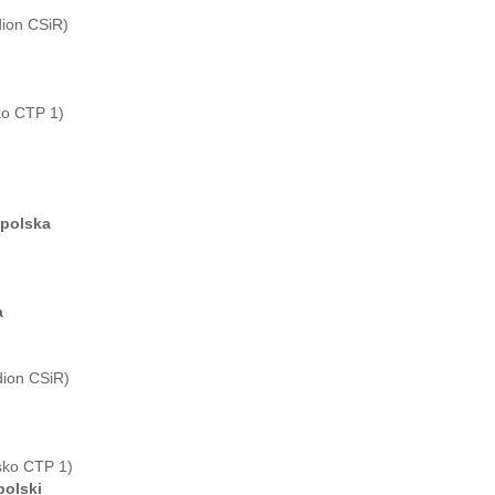
dion CSiR)
ko CTP 1)
opolska
a
dion CSiR)
isko CTP 1)
polski