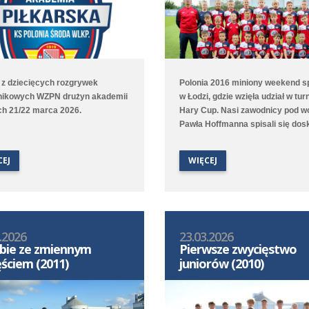
 z dziecięcych rozgrywek
Polonia 2016 miniony weekend s
ikowych WZPN drużyn akademii
w Łodzi, gdzie wzięła udział w tur
ch 21/22 marca 2026.
Hary Cup. Nasi zawodnicy pod w
Pawła Hoffmanna spisali się dosk
okazali się najlepsi w stawce jed
drużyn, a najlepszem bramkarz
CEJ
WIĘCEJ
turnieju został Tobiasz Wesołows
Poza udziałem w turnieju nasi orl
mieli okazję z trybun obejrzeć sp
pierwszej ligi ŁKS Łódź - Ruch C
.2026
23.03.2026
ebie ze zmiennym
Pierwsze zwycięstwo
ęściem (2011)
juniorów (2010)