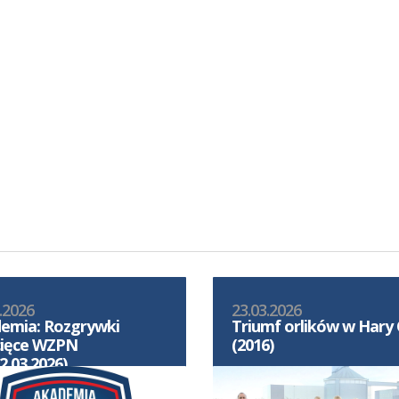
.2026
23.03.2026
emia: Rozgrywki
Triumf orlików w Hary
cięce WZPN
(2016)
2.03.2026)