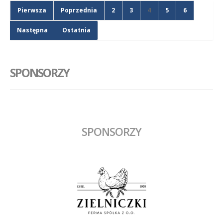
Pierwsza
Poprzednia
2
3
4
5
6
Następna
Ostatnia
SPONSORZY
SPONSORZY