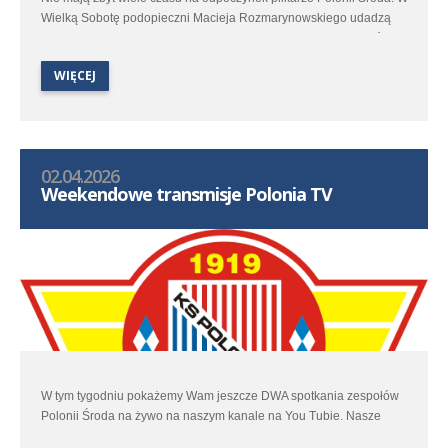
Wielką Sobotę podopieczni Macieja Rozmarynowskiego udadzą
się do Stęszewa by w spotkaniu 25 kolejki trzeciej ligi zmierzyć się
z miejscowym Lipnem.
WIĘCEJ
02.04.2026
Weekendowe transmisje Polonia TV
W tym tygodniu pokażemy Wam jeszcze DWA spotkania zespołów
Polonii Środa na żywo na naszym kanale na You Tubie. Nasze
transmisje zaczniemy w piątek spotkaniem Orlen I ligi kobiet