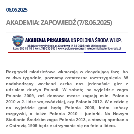
GALERIA
06.06.2025
AKADEMIA
AKADEMIA: ZAPOWIEDŹ (7/8.06.2025)
KONTAKT
SKLEP
PLAN TRENINGÓW
Rozgrywki młodzieżowe wkraczają w decydującą fazę, bo
za dwa tygodnie, poznamy ostateczne rozstrzygnięcia. W
nadchodzący weekend czeka nas jedenaście gier z
udziałem drużyn Polonii. W sobotę na wyjeździe zagra
Polonia 2009, zaś domowe mecze zagrają m.in. Polonia
2010 w 2. lidze wojewódzkiej, czy Polonia 2012. W niedzielę
na wyjeździe grać będą Polonia 2008, która kończy
rozgrywki, a także Polonia 2010 i juniorki. Na Nowym
Stadionie Średzkim zagra Polonia 2013, a stawką spotkania
z Ostrovią 1909 będzie utrzymanie się na fotelu lidera.