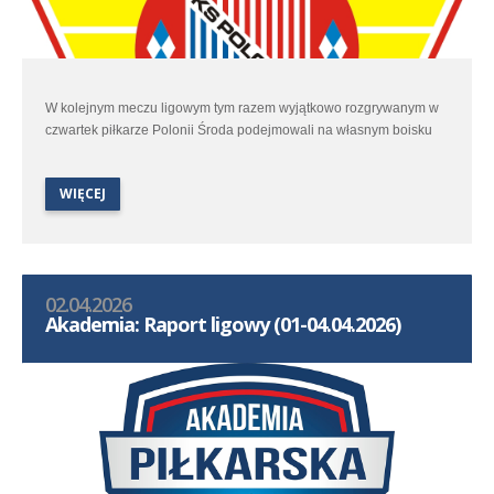
W kolejnym meczu ligowym tym razem wyjątkowo rozgrywanym w
czwartek piłkarze Polonii Środa podejmowali na własnym boisku
Lidera Swarzędz.
WIĘCEJ
02.04.2026
Akademia: Raport ligowy (01-04.04.2026)