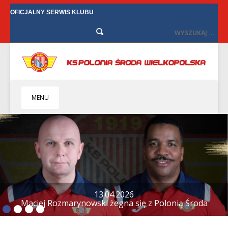
OFICJALNY SERWIS KLUBU
MENU
HOME
KLUB
BIZNES
SENIORZY
SENIORKI
BILETY
TV