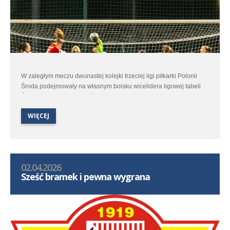
W zaległym meczu dwunastej kolejki trzeciej ligi piłkarki Polonii
Środa podejmowały na własnym boisku wicelidera ligowej tabeli
Ślęzę Wrocław. W kontekście walki o czołowe ligowe lokaty było to
spotkanie dla polonistek niezwykle ważne.
WIĘCEJ
02.04.2026
Sześć bramek i pewna wygrana