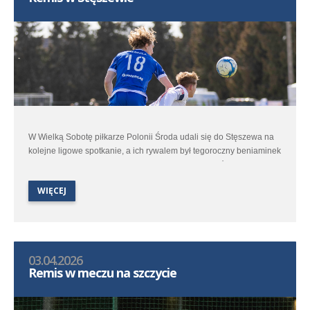
W Wielką Sobotę piłkarze Polonii Środa udali się do Stęszewa na
kolejne ligowe spotkanie, a ich rywalem był tegoroczny beniaminek
– miejscowe Lipno. Jesienne spotkanie obu zespołów dostarczyło
kibicom sporo emocji i na ponownie ciekawy pojedynek zanosiło
WIĘCEJ
się i tym razem.
03.04.2026
Remis w meczu na szczycie