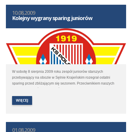
10.08.2009
Kolejny wygrany sparing juniorów
W sobotę 8 sierpnia 2009 roku zespół juniorów starszych
przebywający na obozie w Sęlnie Krajeńskim rozegrał ostatni
sparing przed zbliżającym się sezonem. Przeciwnikiem naszych
graczy był zespół Sparty Złotów. Mecz odbył się na ładnym boisku
w Zakrzewie (koło Złotowa). Spotkanie zakończyło się zwycięstwem
WIĘCEJ
Polonistów 3:2 (1:0).
01.08.2009