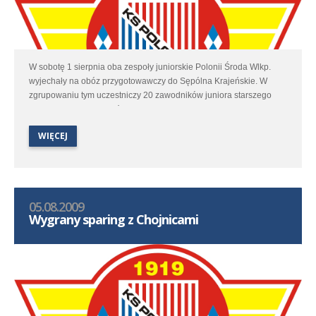
W sobotę 1 sierpnia oba zespoły juniorskie Polonii Środa Wlkp.
wyjechały na obóz przygotowawczy do Sępólna Krajeńskie. W
zgrupowaniu tym uczestniczy 20 zawodników juniora starszego
oraz 16 graczy z juniorów młodszych.
WIĘCEJ
05.08.2009
Wygrany sparing z Chojnicami