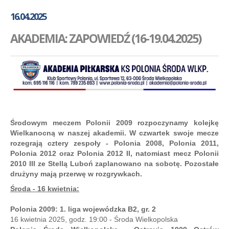
GALERIA
16.04.2025
AKADEMIA
AKADEMIA: ZAPOWIEDŹ (16-19.04.2025)
KONTAKT
SKLEP
PLAN TRENINGÓW
Środowym meczem Polonii 2009 rozpoczynamy kolejkę
Wielkanocną w naszej akademii. W czwartek swoje mecze
rozegrają cztery zespoły - Polonia 2008, Polonia 2011,
Polonia 2012 oraz Polonia 2012 II, natomiast mecz Polonii
2010 III ze Stellą Luboń zaplanowano na sobotę. Pozostałe
drużyny mają przerwę w rozgrywkach.
Środa - 16 kwietnia:
Polonia 2009: 1. liga wojewódzka B2, gr. 2
16 kwietnia 2025, godz. 19:00 - Środa Wielkopolska