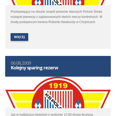
Przebywający na obozie zespół juniorów starszych Polonii Środa
rozegrał pierwszy z zaplanowanych dwóch meczy kontrelnych. W
środę podopieczni trenera Roberta Halaburdy w Chojnicach
zmierzyli się z miejscową Chojniczanką. Zespół ten występuje w
Pomorskiej Lidze Juniorów Starszych. Po bardzo dobrym występie
WIĘCEJ
nasi zawodnicy pewnie pokonali gospodarzy 5:2.
06.08.2009
Kolejny sparing rezerw
Już w najbliższą niedziele o godzinie 12.00 druga drużyna