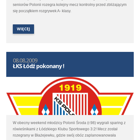
seniorów Polonii rozegra kolejny mecz kontrolny przed zbliżającym
się początkiem rozgrywek A- klasy.
WIĘCEJ
08.08.2009
ŁKS Łódź pokonany !
W obecny weekend młodzicy Polonii Środa (r.98) wygrali sparing z
rówieśnikami z Łódzkiego Klubu Sportowego 3:2! Mecz został
rozegrany w Błażejewku, gdzie swój obóz zaplanowanowała