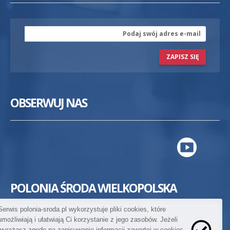
ZAPISZ SIĘ
OBSERWUJ NAS
POLONIA ŚRODA WIELKOPOLSKA
Serwis polonia-sroda.pl wykorzystuje pliki cookies, które
umożliwiają i ułatwiają Ci korzystanie z jego zasobów. Jeżeli
wyrażasz zgodę na zapisywanie informacji zawartej w cookies