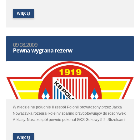
drużyna z Łodzi.
WIĘCEJ
09.08.2009
Pewna wygrana rezerw
W niedzielne południe II zespół Polonii prowadzony przez Jacka
Nowaczyka rozegrał kolejny sparing przygotowujący do rozgrywek
A-klasy. Nasz zespół pewnie pokonał GKS Gułtowy 5:2. Strzelcami
bramek okazali się: Godziszewski- 19' i 85', Michalak- 41',
Rogowski- 58', 78'.
WIĘCEJ