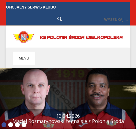
OFICJALNY SERWIS KLUBU
MENU
HOME
KLUB
BIZNES
SENIORZY
SENIORKI
BILETY
TV