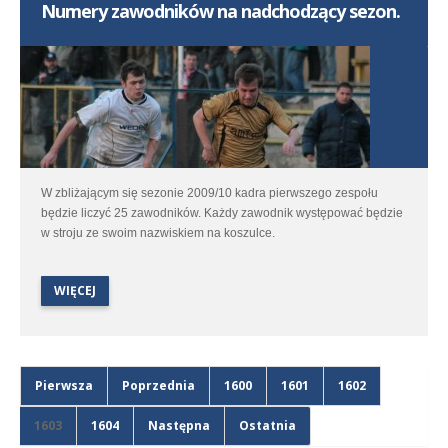
Numery zawodników na nadchodzący sezon.
W zbliżającym się sezonie 2009/10 kadra pierwszego zespołu
będzie liczyć 25 zawodników. Każdy zawodnik występować będzie
w stroju ze swoim nazwiskiem na koszulce.
WIĘCEJ
Pierwsza
Poprzednia
1600
1601
1602
1603
1604
Następna
Ostatnia