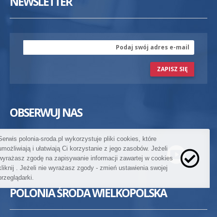
NEWSLETTER
ZAPISZ SIĘ
OBSERWUJ NAS
Serwis polonia-sroda.pl wykorzystuje pliki cookies, które
umożliwiają i ułatwiają Ci korzystanie z jego zasobów. Jeżeli
wyrażasz zgodę na zapisywanie informacji zawartej w cookies
kliknij
. Jeżeli nie wyrażasz zgody - zmień ustawienia swojej
przeglądarki.
POLONIA ŚRODA WIELKOPOLSKA