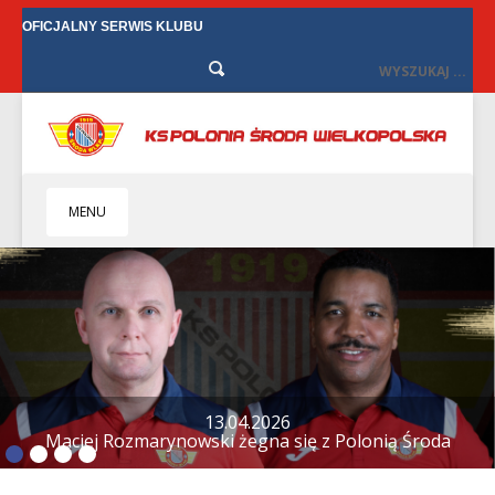
OFICJALNY SERWIS KLUBU
MENU
HOME
KLUB
BIZNES
SENIORZY
SENIORKI
12.04.2026
Tylko remis w Starych Oborzyskach
BILETY
TV