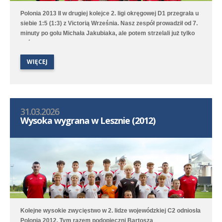
Polonia 2013 II w drugiej kolejce 2. ligi okręgowej D1 przegrała u
siebie 1:5 (1:3) z Victorią Września. Nasz zespół prowadził od 7.
minuty po golu Michała Jakubiaka, ale potem strzelali już tylko
goście.
WIĘCEJ
31.03.2026
Wysoka wygrana w Lesznie (2012)
Kolejne wysokie zwycięstwo w 2. lidze wojewódzkiej C2 odniosła
Polonia 2012. Tym razem podopieczni Bartosza