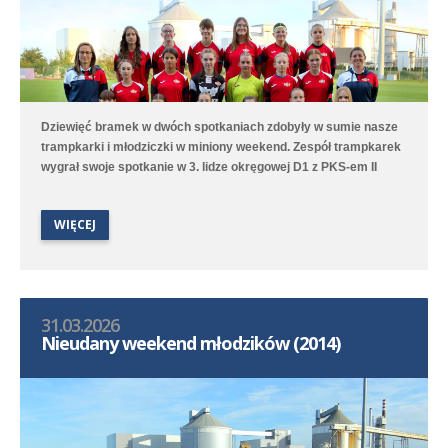
Dziewięć bramek w dwóch spotkaniach zdobyły w sumie nasze
trampkarki i młodziczki w miniony weekend. Zespół trampkarek
wygrał swoje spotkanie w 3. lidze okręgowej D1 z PKS-em II
Racot 5:3 (3:1). Gole strzelały Olivia Nitka - 2, Marcelina Serba -
2 oraz Wiktoria Błotna. Zespół młodziczek przegrał natomiast 4:9
WIĘCEJ
(3:3) z Kotwicą Kórnik. Spotkanie długo było wyrównane, ale
końcówka należała do chłopców z Kórnika. Gole dla Polonii
strzelały Wiktoria Surdyk - 2, Iga Nowak oraz Lena Wawroska.
31.03.2026
Nieudany weekend młodzików (2014)