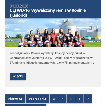
31.03.2026
CLJ WU-16: Wywalczony remis w Koninie
(Juniorki)
Zespół juniorek Polonii wywalczył kolejny cenny punkt w
Centralnej Lidze Juniorek U-16. Rywalki objęły prowadzenie w
27. minucie i długo je utrzymywały, ale w 75. minucie strzałem z
rzutu wolnego do remisu doprowadziła Zofia Ambroży. Polonia
utrzymuje wysokie trzecie miejsce w tabeli rozgrywek.
WIĘCEJ
Pierwsza
Poprzednia
3
4
5
6
7