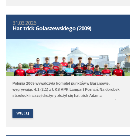
31.03.2026
Hat trick Gołaszewskiego (2009)
Polonia 2009 wywalczyła komplet punktów w Baranowie,
wygrywając 4:1 (2:1) z UKS APR Lampart Poznań. Na dorobek
strzelecki naszej drużyny złożył się hat trick Adama
Gołaszewskiego oraz gol Tymoteusza Torzewskiego. Poloniści
zajmują trzecie miejsce w 1. lidze wojewódzkiej B1.
WIĘCEJ