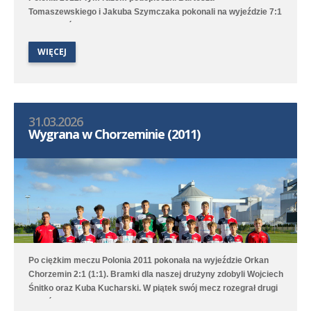
Tomaszewskiego i Jakuba Szymczaka pokonali na wyjeździe 7:1
(3:1) zespół Polonii 1912 II Leszno. Hat tricka skompletował
Karol Marciniak, a po jednym golu dołożyli Tymoteusz
WIĘCEJ
Włodarczak, Marcin Bartkowiak, Marcel Ratajczak oraz Jeremi
Sójka. Drugi zespół tym razem przegrał 0:4 (0:1) z Lechem
Poznań/Luboń.
31.03.2026
Wygrana w Chorzeminie (2011)
Po ciężkim meczu Polonia 2011 pokonała na wyjeździe Orkan
Chorzemin 2:1 (1:1). Bramki dla naszej drużyny zdobyli Wojciech
Śnitko oraz Kuba Kucharski. W piątek swój mecz rozegrał drugi
zespół rocznika 2011 wsparty zawodnikami z Polonii 2012. W