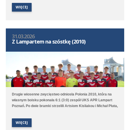
Opalenicy średzka drużyna wygrała 7:0 (0:0) - trzy bramki
WIĘCEJ
strzelił Marcel Ratajczak, a po jednej Jeremi Sójka, Ksawery
Duchała, Brajan Jóźwiak oraz Witold Chojnacki.
31.03.2026
Z Lampartem na szóstkę (2010)
Drugie wiosenne zwycięstwo odniosła Polonia 2010, która na
własnym boisku pokonała 6:1 (3:0) zespół UKS APR Lampart
Poznań. Po dwie bramki strzelili Artsiom Kisliakou i Michał Pluta,
a po jednej Jakub Przybylski oraz Artur Sowa. Druga drużyna po
niezłym meczu przegrała 1:3 (1:3) z liderem rozgrywek -
WIĘCEJ
Poznańską 13 Poznań. Jedynego gola dla Polonii strzelił Martin
Kono-Abe.