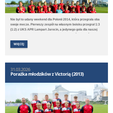
Nie był to udany weekend dla Polonii 2014, która przegrała oba
swoje mecze. Pierwszy zespół na własnym boisku przegrał 1:3
(1:2) z UKS APR Lampart Jarocin, a jedynego gola dla naszej
drużyny strzelił Mikołaj Mielcarek. Drugi zespół w Przeźmierowie
mimo prowadzenia 4:1 ostatecznie przegrał 4:6 z UKS APR
WIĘCEJ
Lampart Komorniki/Dębiec.
31.03.2026
Porażka młodzików z Victorią (2013)