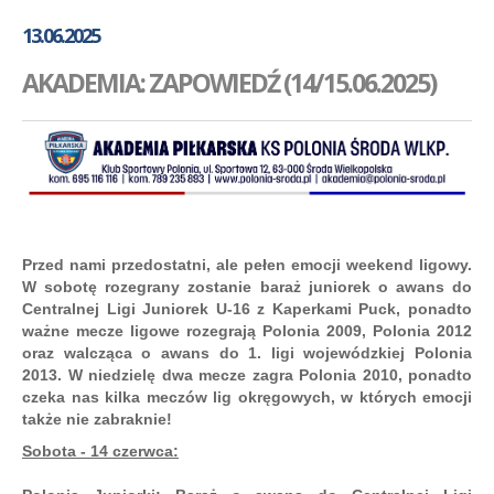
GALERIA
13.06.2025
AKADEMIA
AKADEMIA: ZAPOWIEDŹ (14/15.06.2025)
KONTAKT
SKLEP
PLAN TRENINGÓW
Przed nami przedostatni, ale pełen emocji weekend ligowy.
W sobotę rozegrany zostanie baraż juniorek o awans do
Centralnej Ligi Juniorek U-16 z Kaperkami Puck, ponadto
ważne mecze ligowe rozegrają Polonia 2009, Polonia 2012
oraz walcząca o awans do 1. ligi wojewódzkiej Polonia
2013. W niedzielę dwa mecze zagra Polonia 2010, ponadto
czeka nas kilka meczów lig okręgowych, w których emocji
także nie zabraknie!
Sobota - 14 czerwca: